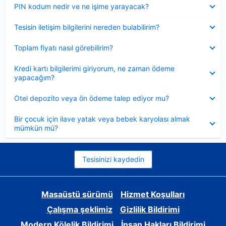
Daraltılmış
PIN kodum nedir ve ne işime yarayacak?
Daraltılmış
Tesisin iletişim bilgilerini nereden bulabilirim?
Daraltılmış
Toplam fiyatı nasıl görebilirim?
Daraltılmış
Kredi kartı bilgilerimi giriyorum, ne zaman ödeme
yapacağım?
Daraltılmış
Otel depozito veya ön ödeme talep ediyor mu?
Daraltılmış
Bir çocuk için ilave yatak veya bebek karyolası almak
mümkün mü?
Tesisinizi kaydedin
Masaüstü sürümü
Hizmet Koşulları
Çalışma şeklimiz
Gizlilik Bildirimi
Modern Kölelik Bildirimi
İnsan Hakları Bildirimi