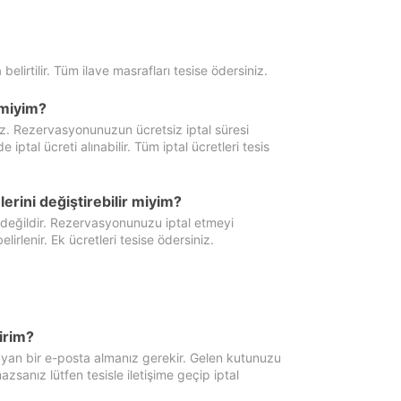
 belirtilir. Tüm ilave masrafları tesise ödersiniz.
miyim?
iz. Rezervasyonunuzun ücretsiz iptal süresi
al ücreti alınabilir. Tüm iptal ücretleri tesis
erini değiştirebilir miyim?
 değildir. Rezervasyonunuzu iptal etmeyi
lirlenir. Ek ücretleri tesise ödersiniz.
irim?
ayan bir e-posta almanız gerekir. Gelen kutunuzu
zsanız lütfen tesisle iletişime geçip iptal