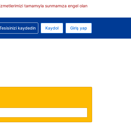
e hizmetlerimizi tamamıyla sunmamıza engel olan
rvasyonunuzla ilgili yardım alın
Tesisinizi kaydedin
Kaydol
Giriş yap
 Mevcut para biriminiz Türk lirası
 Mevcut diliniz Türkçe