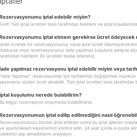
İptaller
Rezervasyonumu iptal edebilir miyim?
Evet! Tüm iptal ücretleri tesis tarafından belirlenir ve iptal koşullarında
Rezervasyonumu iptal etmem gerekirse ücret ödeyecek 
İptali ücretsiz bir rezervasyonunuz varsa iptal ücreti ödemeyeceksin
dolduysa veya rezervasyonunuz iade yapılmaz koşuluna sahipse sizde ipt
tarafından belirlenir. Ek ücretleri tesise ödersiniz.
İade yapılmaz rezervasyonu iptal edebilir miyim veya tarihl
"İade Yapılmaz" rezervasyonlar için tarihlerinizi değiştirmek mümkün
seçerseniz sizden ücret alınabilir. Tüm iptal ücretleri tesis tarafından be
İptal koşulumu nerede bulabilirim?
Bu bilgiyi rezervasyon onayınızda bulabilirsiniz.
Rezervasyonumun iptal edilip edilmediğini nasıl öğrenebil
Rezervasyonunuzu bizden iptal ettikten sonra bu iptal işlemini onayl
ve spam/reklam klasörlerinizi kontrol edin. 24 saat içinde e-posta alma
talebinizi alıp almadıklarını onaylayın.