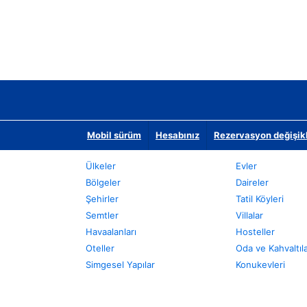
Mobil sürüm
Hesabınız
Rezervasyon değişikli
Ülkeler
Evler
Bölgeler
Daireler
Şehirler
Tatil Köyleri
Semtler
Villalar
Havaalanları
Hosteller
Oteller
Oda ve Kahvaltıl
Simgesel Yapılar
Konukevleri