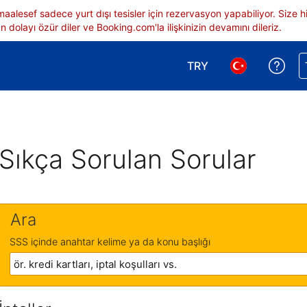
 maalesef sadece yurt dışı tesisler için rezervasyon yapabiliyor. Siz
 dolayı özür diler ve Booking.com'la ilişkinizin devamını dileriz.
TRY
Reze
Para birimi seçimi yap.
Dil seçimi yap.
Sıkça Sorulan Sorular
Ara
SSS içinde anahtar kelime ya da konu başlığı