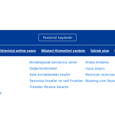
Tesisinizi kaydedin
klerinizi online yapın
Müşteri Hizmetleri yardımı
İştirak olun
Konaklayacak benzersiz yerler
Araba kiralama
Değerlendirmeler
Uçuş arayıcı
Aylık konaklamaları keşfet
Restoran rezervas
Sezonluk fırsatlar ve tatil fırsatları
Booking.com Seyah
Traveller Review Awards
ar