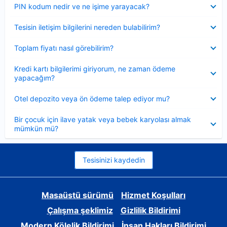
Daraltılmış
PIN kodum nedir ve ne işime yarayacak?
Daraltılmış
Tesisin iletişim bilgilerini nereden bulabilirim?
Daraltılmış
Toplam fiyatı nasıl görebilirim?
Daraltılmış
Kredi kartı bilgilerimi giriyorum, ne zaman ödeme
yapacağım?
Daraltılmış
Otel depozito veya ön ödeme talep ediyor mu?
Daraltılmış
Bir çocuk için ilave yatak veya bebek karyolası almak
mümkün mü?
Tesisinizi kaydedin
Masaüstü sürümü
Hizmet Koşulları
Çalışma şeklimiz
Gizlilik Bildirimi
Modern Kölelik Bildirimi
İnsan Hakları Bildirimi