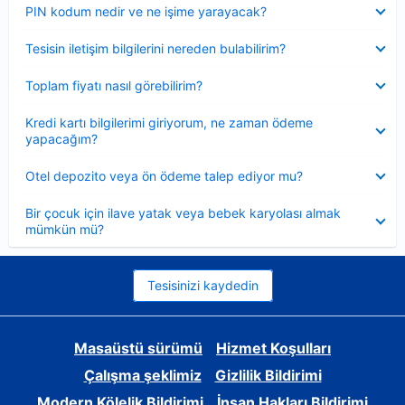
Daraltılmış
PIN kodum nedir ve ne işime yarayacak?
Daraltılmış
Tesisin iletişim bilgilerini nereden bulabilirim?
Daraltılmış
Toplam fiyatı nasıl görebilirim?
Daraltılmış
Kredi kartı bilgilerimi giriyorum, ne zaman ödeme
yapacağım?
Daraltılmış
Otel depozito veya ön ödeme talep ediyor mu?
Daraltılmış
Bir çocuk için ilave yatak veya bebek karyolası almak
mümkün mü?
Tesisinizi kaydedin
Masaüstü sürümü
Hizmet Koşulları
Çalışma şeklimiz
Gizlilik Bildirimi
Modern Kölelik Bildirimi
İnsan Hakları Bildirimi