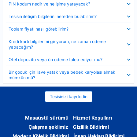
Daraltılmış
PIN kodum nedir ve ne işime yarayacak?
Daraltılmış
Tesisin iletişim bilgilerini nereden bulabilirim?
Daraltılmış
Toplam fiyatı nasıl görebilirim?
Daraltılmış
Kredi kartı bilgilerimi giriyorum, ne zaman ödeme
yapacağım?
Daraltılmış
Otel depozito veya ön ödeme talep ediyor mu?
Daraltılmış
Bir çocuk için ilave yatak veya bebek karyolası almak
mümkün mü?
Tesisinizi kaydedin
Masaüstü sürümü
Hizmet Koşulları
Çalışma şeklimiz
Gizlilik Bildirimi
Modern Kölelik Bildirimi
İnsan Hakları Bildirimi