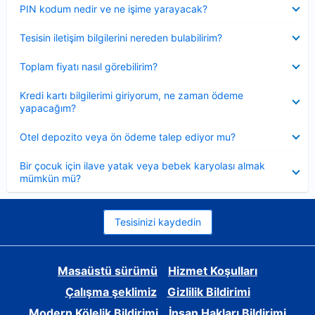
Daraltılmış
PIN kodum nedir ve ne işime yarayacak?
Daraltılmış
Tesisin iletişim bilgilerini nereden bulabilirim?
Daraltılmış
Toplam fiyatı nasıl görebilirim?
Daraltılmış
Kredi kartı bilgilerimi giriyorum, ne zaman ödeme
yapacağım?
Daraltılmış
Otel depozito veya ön ödeme talep ediyor mu?
Daraltılmış
Bir çocuk için ilave yatak veya bebek karyolası almak
mümkün mü?
Tesisinizi kaydedin
Masaüstü sürümü
Hizmet Koşulları
Çalışma şeklimiz
Gizlilik Bildirimi
Modern Kölelik Bildirimi
İnsan Hakları Bildirimi