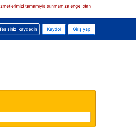
e hizmetlerimizi tamamıyla sunmamıza engel olan
rvasyonunuzla ilgili yardım alın
Tesisinizi kaydedin
Kaydol
Giriş yap
 Mevcut para biriminiz Türk lirası
 Mevcut diliniz Türkçe