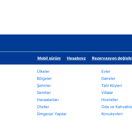
Mobil sürüm
Hesabınız
Rezervasyon değişikli
Ülkeler
Evler
Bölgeler
Daireler
Şehirler
Tatil Köyleri
Semtler
Villalar
Havaalanları
Hosteller
Oteller
Oda ve Kahvaltıl
Simgesel Yapılar
Konukevleri