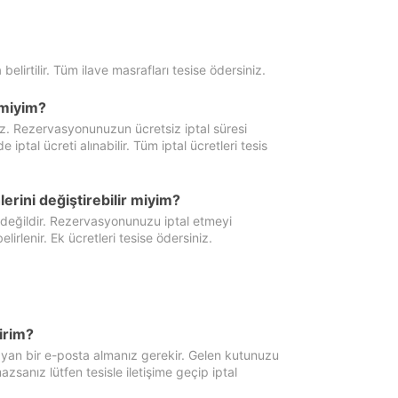
 belirtilir. Tüm ilave masrafları tesise ödersiniz.
miyim?
iz. Rezervasyonunuzun ücretsiz iptal süresi
al ücreti alınabilir. Tüm iptal ücretleri tesis
erini değiştirebilir miyim?
 değildir. Rezervasyonunuzu iptal etmeyi
lirlenir. Ek ücretleri tesise ödersiniz.
irim?
ayan bir e-posta almanız gerekir. Gelen kutunuzu
zsanız lütfen tesisle iletişime geçip iptal