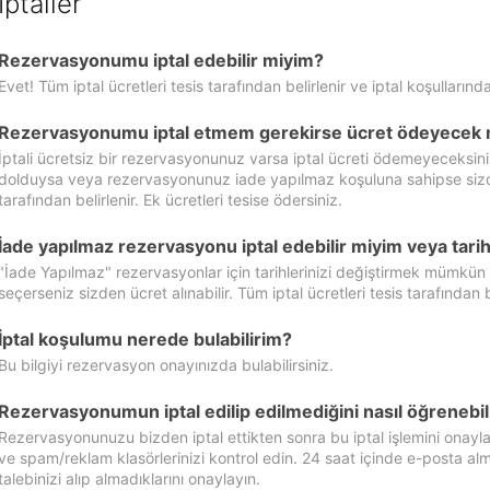
İptaller
Rezervasyonumu iptal edebilir miyim?
Evet! Tüm iptal ücretleri tesis tarafından belirlenir ve iptal koşullarında
Rezervasyonumu iptal etmem gerekirse ücret ödeyecek 
İptali ücretsiz bir rezervasyonunuz varsa iptal ücreti ödemeyeceksin
dolduysa veya rezervasyonunuz iade yapılmaz koşuluna sahipse sizde ipt
tarafından belirlenir. Ek ücretleri tesise ödersiniz.
İade yapılmaz rezervasyonu iptal edebilir miyim veya tarihl
"İade Yapılmaz" rezervasyonlar için tarihlerinizi değiştirmek mümkün
seçerseniz sizden ücret alınabilir. Tüm iptal ücretleri tesis tarafından be
İptal koşulumu nerede bulabilirim?
Bu bilgiyi rezervasyon onayınızda bulabilirsiniz.
Rezervasyonumun iptal edilip edilmediğini nasıl öğrenebil
Rezervasyonunuzu bizden iptal ettikten sonra bu iptal işlemini onayl
ve spam/reklam klasörlerinizi kontrol edin. 24 saat içinde e-posta alma
talebinizi alıp almadıklarını onaylayın.