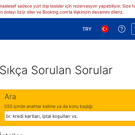
 maalesef sadece yurt dışı tesisler için rezervasyon yapabiliyor. Siz
 dolayı özür diler ve Booking.com'la ilişkinizin devamını dileriz.
TRY
Reze
Para birimi seçimi yap.
Dil seçimi yap.
Sıkça Sorulan Sorular
Ara
SSS içinde anahtar kelime ya da konu başlığı