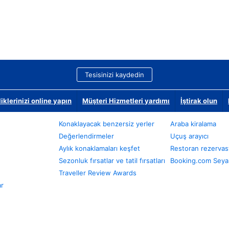
Tesisinizi kaydedin
klerinizi online yapın
Müşteri Hizmetleri yardımı
İştirak olun
Konaklayacak benzersiz yerler
Araba kiralama
Değerlendirmeler
Uçuş arayıcı
Aylık konaklamaları keşfet
Restoran rezervas
Sezonluk fırsatlar ve tatil fırsatları
Booking.com Seyah
Traveller Review Awards
ar