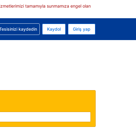
e hizmetlerimizi tamamıyla sunmamıza engel olan
rvasyonunuzla ilgili yardım alın
Tesisinizi kaydedin
Kaydol
Giriş yap
 Mevcut para biriminiz ABD doları
 Mevcut diliniz Türkçe