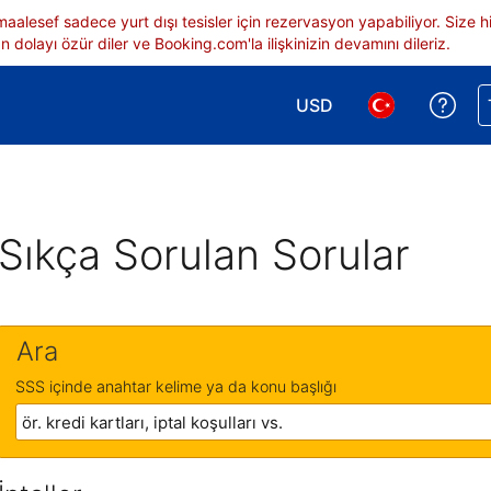
 maalesef sadece yurt dışı tesisler için rezervasyon yapabiliyor. Siz
 dolayı özür diler ve Booking.com'la ilişkinizin devamını dileriz.
USD
Reze
Para birimi seçimi yap.
Dil seçimi yap.
Sıkça Sorulan Sorular
Ara
SSS içinde anahtar kelime ya da konu başlığı