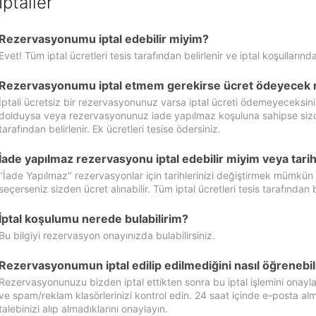
İptaller
Rezervasyonumu iptal edebilir miyim?
Evet! Tüm iptal ücretleri tesis tarafından belirlenir ve iptal koşullarında
Rezervasyonumu iptal etmem gerekirse ücret ödeyecek 
İptali ücretsiz bir rezervasyonunuz varsa iptal ücreti ödemeyeceksin
dolduysa veya rezervasyonunuz iade yapılmaz koşuluna sahipse sizde ipt
tarafından belirlenir. Ek ücretleri tesise ödersiniz.
İade yapılmaz rezervasyonu iptal edebilir miyim veya tarihl
"İade Yapılmaz" rezervasyonlar için tarihlerinizi değiştirmek mümkün
seçerseniz sizden ücret alınabilir. Tüm iptal ücretleri tesis tarafından be
İptal koşulumu nerede bulabilirim?
Bu bilgiyi rezervasyon onayınızda bulabilirsiniz.
Rezervasyonumun iptal edilip edilmediğini nasıl öğrenebil
Rezervasyonunuzu bizden iptal ettikten sonra bu iptal işlemini onayl
ve spam/reklam klasörlerinizi kontrol edin. 24 saat içinde e-posta alma
talebinizi alıp almadıklarını onaylayın.