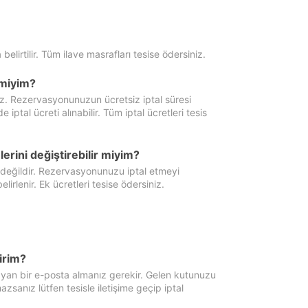
 belirtilir. Tüm ilave masrafları tesise ödersiniz.
miyim?
iz. Rezervasyonunuzun ücretsiz iptal süresi
al ücreti alınabilir. Tüm iptal ücretleri tesis
erini değiştirebilir miyim?
 değildir. Rezervasyonunuzu iptal etmeyi
lirlenir. Ek ücretleri tesise ödersiniz.
irim?
ayan bir e-posta almanız gerekir. Gelen kutunuzu
zsanız lütfen tesisle iletişime geçip iptal