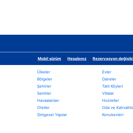
Mobil sürüm
Hesabınız
Rezervasyon değişikli
Ülkeler
Evler
Bölgeler
Daireler
Şehirler
Tatil Köyleri
Semtler
Villalar
Havaalanları
Hosteller
Oteller
Oda ve Kahvaltıl
Simgesel Yapılar
Konukevleri