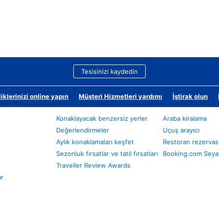
Tesisinizi kaydedin
klerinizi online yapın
Müşteri Hizmetleri yardımı
İştirak olun
Konaklayacak benzersiz yerler
Araba kiralama
Değerlendirmeler
Uçuş arayıcı
Aylık konaklamaları keşfet
Restoran rezervas
Sezonluk fırsatlar ve tatil fırsatları
Booking.com Seyah
Traveller Review Awards
ar