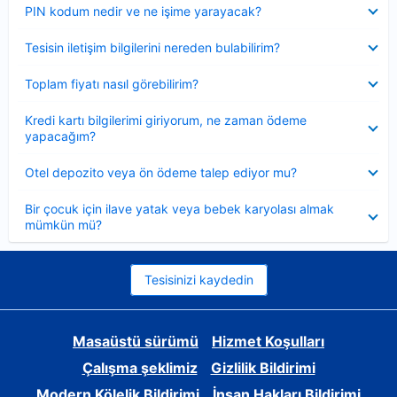
Daraltılmış
PIN kodum nedir ve ne işime yarayacak?
Daraltılmış
Tesisin iletişim bilgilerini nereden bulabilirim?
Daraltılmış
Toplam fiyatı nasıl görebilirim?
Daraltılmış
Kredi kartı bilgilerimi giriyorum, ne zaman ödeme
yapacağım?
Daraltılmış
Otel depozito veya ön ödeme talep ediyor mu?
Daraltılmış
Bir çocuk için ilave yatak veya bebek karyolası almak
mümkün mü?
Tesisinizi kaydedin
Masaüstü sürümü
Hizmet Koşulları
Çalışma şeklimiz
Gizlilik Bildirimi
Modern Kölelik Bildirimi
İnsan Hakları Bildirimi