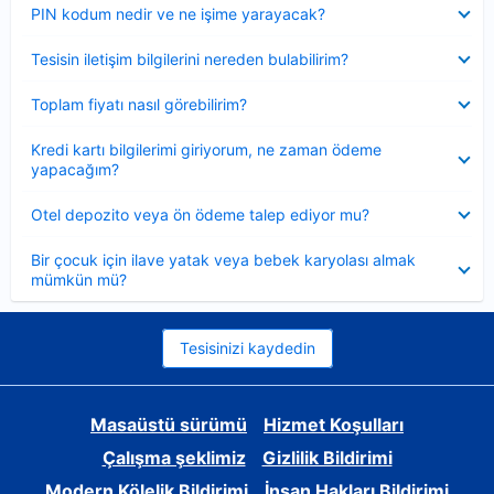
Daraltılmış
PIN kodum nedir ve ne işime yarayacak?
Daraltılmış
Tesisin iletişim bilgilerini nereden bulabilirim?
Daraltılmış
Toplam fiyatı nasıl görebilirim?
Daraltılmış
Kredi kartı bilgilerimi giriyorum, ne zaman ödeme
yapacağım?
Daraltılmış
Otel depozito veya ön ödeme talep ediyor mu?
Daraltılmış
Bir çocuk için ilave yatak veya bebek karyolası almak
mümkün mü?
Tesisinizi kaydedin
Masaüstü sürümü
Hizmet Koşulları
Çalışma şeklimiz
Gizlilik Bildirimi
Modern Kölelik Bildirimi
İnsan Hakları Bildirimi