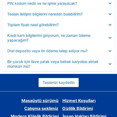
Daraltılmış
PIN kodum nedir ve ne işime yarayacak?
Daraltılmış
Tesisin iletişim bilgilerini nereden bulabilirim?
Daraltılmış
Toplam fiyatı nasıl görebilirim?
Daraltılmış
Kredi kartı bilgilerimi giriyorum, ne zaman ödeme
yapacağım?
Daraltılmış
Otel depozito veya ön ödeme talep ediyor mu?
Daraltılmış
Bir çocuk için ilave yatak veya bebek karyolası almak
mümkün mü?
Tesisinizi kaydedin
Masaüstü sürümü
Hizmet Koşulları
Çalışma şeklimiz
Gizlilik Bildirimi
Modern Kölelik Bildirimi
İnsan Hakları Bildirimi