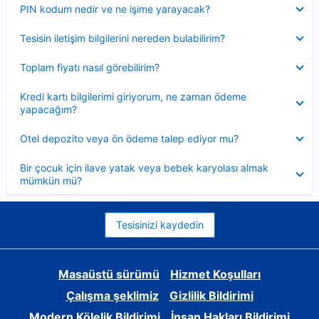
Daraltılmış
PIN kodum nedir ve ne işime yarayacak?
Daraltılmış
Tesisin iletişim bilgilerini nereden bulabilirim?
Daraltılmış
Toplam fiyatı nasıl görebilirim?
Daraltılmış
Kredi kartı bilgilerimi giriyorum, ne zaman ödeme
yapacağım?
Daraltılmış
Otel depozito veya ön ödeme talep ediyor mu?
Daraltılmış
Bir çocuk için ilave yatak veya bebek karyolası almak
mümkün mü?
Tesisinizi kaydedin
Masaüstü sürümü
Hizmet Koşulları
Çalışma şeklimiz
Gizlilik Bildirimi
Modern Kölelik Bildirimi
İnsan Hakları Bildirimi