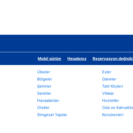
Mobil sürüm
Hesabınız
Rezervasyon değişikli
Ülkeler
Evler
Bölgeler
Daireler
Şehirler
Tatil Köyleri
Semtler
Villalar
Havaalanları
Hosteller
Oteller
Oda ve Kahvaltıl
Simgesel Yapılar
Konukevleri