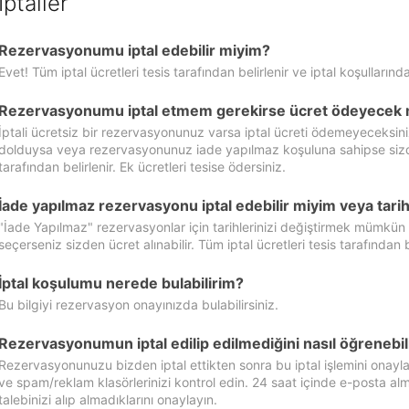
İptaller
Rezervasyonumu iptal edebilir miyim?
Evet! Tüm iptal ücretleri tesis tarafından belirlenir ve iptal koşullarında
Rezervasyonumu iptal etmem gerekirse ücret ödeyecek 
İptali ücretsiz bir rezervasyonunuz varsa iptal ücreti ödemeyeceksin
dolduysa veya rezervasyonunuz iade yapılmaz koşuluna sahipse sizde ipt
tarafından belirlenir. Ek ücretleri tesise ödersiniz.
İade yapılmaz rezervasyonu iptal edebilir miyim veya tarihl
"İade Yapılmaz" rezervasyonlar için tarihlerinizi değiştirmek mümkün
seçerseniz sizden ücret alınabilir. Tüm iptal ücretleri tesis tarafından be
İptal koşulumu nerede bulabilirim?
Bu bilgiyi rezervasyon onayınızda bulabilirsiniz.
Rezervasyonumun iptal edilip edilmediğini nasıl öğrenebil
Rezervasyonunuzu bizden iptal ettikten sonra bu iptal işlemini onayl
ve spam/reklam klasörlerinizi kontrol edin. 24 saat içinde e-posta alma
talebinizi alıp almadıklarını onaylayın.