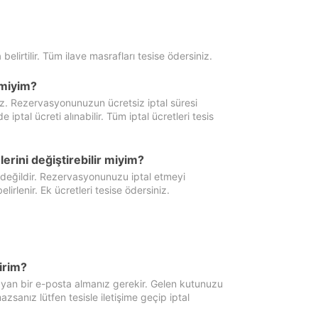
 belirtilir. Tüm ilave masrafları tesise ödersiniz.
miyim?
iz. Rezervasyonunuzun ücretsiz iptal süresi
al ücreti alınabilir. Tüm iptal ücretleri tesis
erini değiştirebilir miyim?
 değildir. Rezervasyonunuzu iptal etmeyi
lirlenir. Ek ücretleri tesise ödersiniz.
irim?
ayan bir e-posta almanız gerekir. Gelen kutunuzu
zsanız lütfen tesisle iletişime geçip iptal