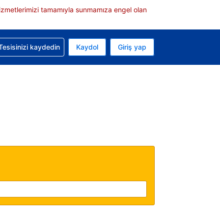
e hizmetlerimizi tamamıyla sunmamıza engel olan
rvasyonunuzla ilgili yardım alın
Tesisinizi kaydedin
Kaydol
Giriş yap
 Mevcut para biriminiz ABD doları
 Mevcut diliniz Türkçe