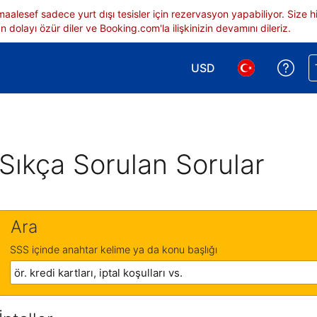
 maalesef sadece yurt dışı tesisler için rezervasyon yapabiliyor. Siz
 dolayı özür diler ve Booking.com'la ilişkinizin devamını dileriz.
USD
Reze
Para birimi seçimi yap.
Dil seçimi yap.
Sıkça Sorulan Sorular
Ara
SSS içinde anahtar kelime ya da konu başlığı