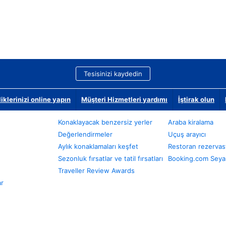
Tesisinizi kaydedin
klerinizi online yapın
Müşteri Hizmetleri yardımı
İştirak olun
Konaklayacak benzersiz yerler
Araba kiralama
Değerlendirmeler
Uçuş arayıcı
Aylık konaklamaları keşfet
Restoran rezervas
Sezonluk fırsatlar ve tatil fırsatları
Booking.com Seyah
Traveller Review Awards
ar