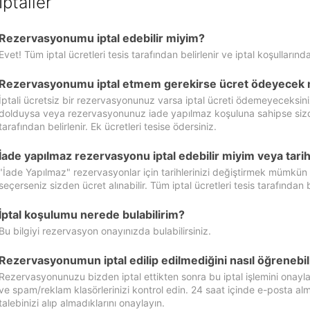
İptaller
Rezervasyonumu iptal edebilir miyim?
Evet! Tüm iptal ücretleri tesis tarafından belirlenir ve iptal koşullarında
Rezervasyonumu iptal etmem gerekirse ücret ödeyecek 
İptali ücretsiz bir rezervasyonunuz varsa iptal ücreti ödemeyeceksin
dolduysa veya rezervasyonunuz iade yapılmaz koşuluna sahipse sizde ipt
tarafından belirlenir. Ek ücretleri tesise ödersiniz.
İade yapılmaz rezervasyonu iptal edebilir miyim veya tarihl
"İade Yapılmaz" rezervasyonlar için tarihlerinizi değiştirmek mümkün
seçerseniz sizden ücret alınabilir. Tüm iptal ücretleri tesis tarafından be
İptal koşulumu nerede bulabilirim?
Bu bilgiyi rezervasyon onayınızda bulabilirsiniz.
Rezervasyonumun iptal edilip edilmediğini nasıl öğrenebil
Rezervasyonunuzu bizden iptal ettikten sonra bu iptal işlemini onayl
ve spam/reklam klasörlerinizi kontrol edin. 24 saat içinde e-posta alma
talebinizi alıp almadıklarını onaylayın.