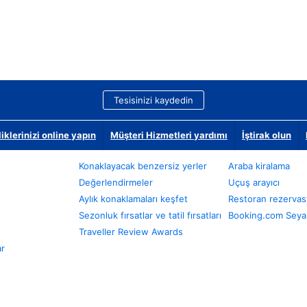
Tesisinizi kaydedin
klerinizi online yapın
Müşteri Hizmetleri yardımı
İştirak olun
Konaklayacak benzersiz yerler
Araba kiralama
Değerlendirmeler
Uçuş arayıcı
Aylık konaklamaları keşfet
Restoran rezervas
Sezonluk fırsatlar ve tatil fırsatları
Booking.com Seyah
Traveller Review Awards
ar