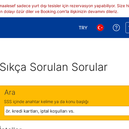
 maalesef sadece yurt dışı tesisler için rezervasyon yapabiliyor. Siz
 dolayı özür diler ve Booking.com'la ilişkinizin devamını dileriz.
TRY
Reze
Para birimi seçimi yap.
Dil seçimi yap.
Sıkça Sorulan Sorular
Ara
SSS içinde anahtar kelime ya da konu başlığı