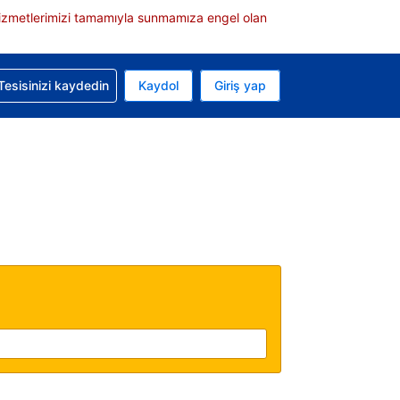
e hizmetlerimizi tamamıyla sunmamıza engel olan
rvasyonunuzla ilgili yardım alın
Tesisinizi kaydedin
Kaydol
Giriş yap
 Mevcut para biriminiz Türk lirası
 Mevcut diliniz Türkçe