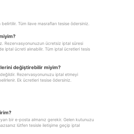
 belirtilir. Tüm ilave masrafları tesise ödersiniz.
miyim?
iz. Rezervasyonunuzun ücretsiz iptal süresi
al ücreti alınabilir. Tüm iptal ücretleri tesis
erini değiştirebilir miyim?
 değildir. Rezervasyonunuzu iptal etmeyi
lirlenir. Ek ücretleri tesise ödersiniz.
irim?
ayan bir e-posta almanız gerekir. Gelen kutunuzu
zsanız lütfen tesisle iletişime geçip iptal