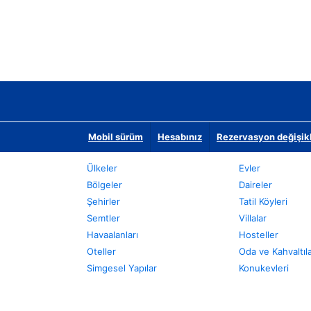
Mobil sürüm
Hesabınız
Rezervasyon değişikli
Ülkeler
Evler
Bölgeler
Daireler
Şehirler
Tatil Köyleri
Semtler
Villalar
Havaalanları
Hosteller
Oteller
Oda ve Kahvaltıl
Simgesel Yapılar
Konukevleri