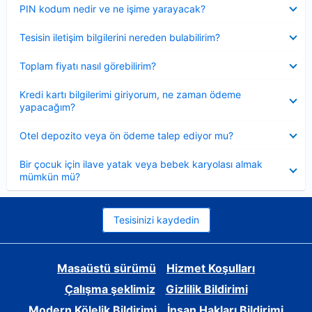
Daraltılmış
PIN kodum nedir ve ne işime yarayacak?
Daraltılmış
Tesisin iletişim bilgilerini nereden bulabilirim?
Daraltılmış
Toplam fiyatı nasıl görebilirim?
Daraltılmış
Kredi kartı bilgilerimi giriyorum, ne zaman ödeme
yapacağım?
Daraltılmış
Otel depozito veya ön ödeme talep ediyor mu?
Daraltılmış
Bir çocuk için ilave yatak veya bebek karyolası almak
mümkün mü?
Tesisinizi kaydedin
Masaüstü sürümü
Hizmet Koşulları
Çalışma şeklimiz
Gizlilik Bildirimi
Modern Kölelik Bildirimi
İnsan Hakları Bildirimi