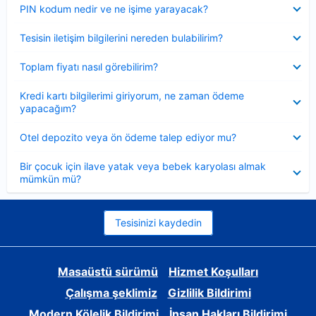
Daraltılmış
PIN kodum nedir ve ne işime yarayacak?
Daraltılmış
Tesisin iletişim bilgilerini nereden bulabilirim?
Daraltılmış
Toplam fiyatı nasıl görebilirim?
Daraltılmış
Kredi kartı bilgilerimi giriyorum, ne zaman ödeme
yapacağım?
Daraltılmış
Otel depozito veya ön ödeme talep ediyor mu?
Daraltılmış
Bir çocuk için ilave yatak veya bebek karyolası almak
mümkün mü?
Tesisinizi kaydedin
Masaüstü sürümü
Hizmet Koşulları
Çalışma şeklimiz
Gizlilik Bildirimi
Modern Kölelik Bildirimi
İnsan Hakları Bildirimi