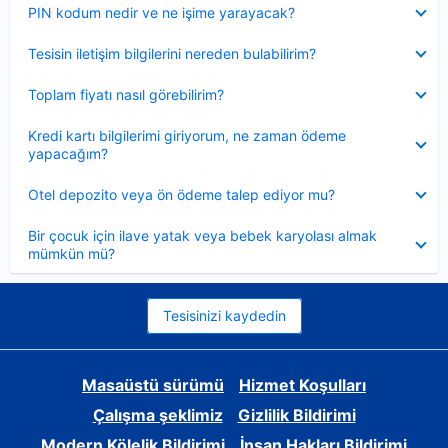
Daraltılmış
PIN kodum nedir ve ne işime yarayacak?
Daraltılmış
Tesisin iletişim bilgilerini nereden bulabilirim?
Daraltılmış
Toplam fiyatı nasıl görebilirim?
Daraltılmış
Kredi kartı bilgilerimi giriyorum, ne zaman ödeme
yapacağım?
Daraltılmış
Otel depozito veya ön ödeme talep ediyor mu?
Daraltılmış
Bir çocuk için ilave yatak veya bebek karyolası almak
mümkün mü?
Tesisinizi kaydedin
Masaüstü sürümü
Hizmet Koşulları
Çalışma şeklimiz
Gizlilik Bildirimi
Modern Kölelik Bildirimi
İnsan Hakları Bildirimi