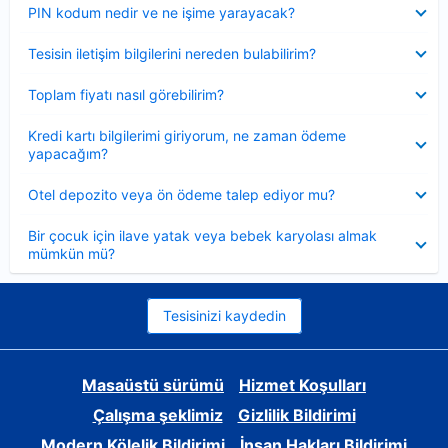
Daraltılmış
PIN kodum nedir ve ne işime yarayacak?
Daraltılmış
Tesisin iletişim bilgilerini nereden bulabilirim?
Daraltılmış
Toplam fiyatı nasıl görebilirim?
Daraltılmış
Kredi kartı bilgilerimi giriyorum, ne zaman ödeme
yapacağım?
Daraltılmış
Otel depozito veya ön ödeme talep ediyor mu?
Daraltılmış
Bir çocuk için ilave yatak veya bebek karyolası almak
mümkün mü?
Tesisinizi kaydedin
Masaüstü sürümü
Hizmet Koşulları
Çalışma şeklimiz
Gizlilik Bildirimi
Modern Kölelik Bildirimi
İnsan Hakları Bildirimi