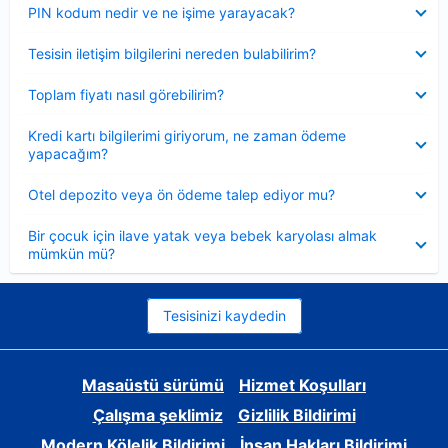
Daraltılmış
PIN kodum nedir ve ne işime yarayacak?
Daraltılmış
Tesisin iletişim bilgilerini nereden bulabilirim?
Daraltılmış
Toplam fiyatı nasıl görebilirim?
Daraltılmış
Kredi kartı bilgilerimi giriyorum, ne zaman ödeme
yapacağım?
Daraltılmış
Otel depozito veya ön ödeme talep ediyor mu?
Daraltılmış
Bir çocuk için ilave yatak veya bebek karyolası almak
mümkün mü?
Tesisinizi kaydedin
Masaüstü sürümü
Hizmet Koşulları
Çalışma şeklimiz
Gizlilik Bildirimi
Modern Kölelik Bildirimi
İnsan Hakları Bildirimi