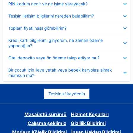
Daraltılmış
PIN kodum nedir ve ne işime yarayacak?
Daraltılmış
Tesisin iletişim bilgilerini nereden bulabilirim?
Daraltılmış
Toplam fiyatı nasıl görebilirim?
Daraltılmış
Kredi kartı bilgilerimi giriyorum, ne zaman ödeme
yapacağım?
Daraltılmış
Otel depozito veya ön ödeme talep ediyor mu?
Daraltılmış
Bir çocuk için ilave yatak veya bebek karyolası almak
mümkün mü?
Tesisinizi kaydedin
Masaüstü sürümü
Hizmet Koşulları
Çalışma şeklimiz
Gizlilik Bildirimi
Modern Kölelik Bildirimi
İnsan Hakları Bildirimi