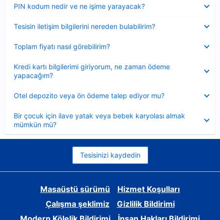
Daraltılmış
PIN kodum nedir ve ne işime yarayacak?
Daraltılmış
Tesisin iletişim bilgilerini nereden bulabilirim?
Daraltılmış
Toplam fiyatı nasıl görebilirim?
Daraltılmış
Kredi kartı bilgilerimi giriyorum, ne zaman ödeme
yapacağım?
Daraltılmış
Otel depozito veya ön ödeme talep ediyor mu?
Daraltılmış
Bir çocuk için ilave yatak veya bebek karyolası almak
mümkün mü?
Tesisinizi kaydedin
Masaüstü sürümü
Hizmet Koşulları
Çalışma şeklimiz
Gizlilik Bildirimi
Modern Kölelik Bildirimi
İnsan Hakları Bildirimi