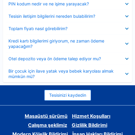
Daraltılmış
PIN kodum nedir ve ne işime yarayacak?
Daraltılmış
Tesisin iletişim bilgilerini nereden bulabilirim?
Daraltılmış
Toplam fiyatı nasıl görebilirim?
Daraltılmış
Kredi kartı bilgilerimi giriyorum, ne zaman ödeme
yapacağım?
Daraltılmış
Otel depozito veya ön ödeme talep ediyor mu?
Daraltılmış
Bir çocuk için ilave yatak veya bebek karyolası almak
mümkün mü?
Tesisinizi kaydedin
Masaüstü sürümü
Hizmet Koşulları
Çalışma şeklimiz
Gizlilik Bildirimi
Modern Kölelik Bildirimi
İnsan Hakları Bildirimi