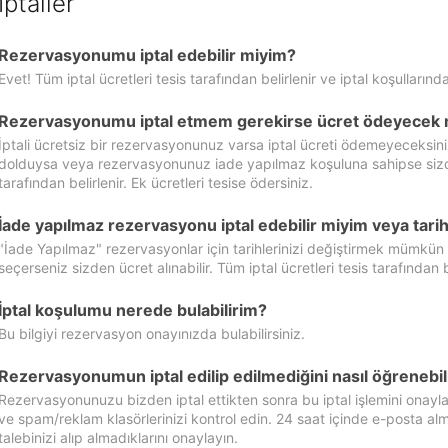
İptaller
Rezervasyonumu iptal edebilir miyim?
Evet! Tüm iptal ücretleri tesis tarafından belirlenir ve iptal koşullarında
Rezervasyonumu iptal etmem gerekirse ücret ödeyecek 
İptali ücretsiz bir rezervasyonunuz varsa iptal ücreti ödemeyeceksin
dolduysa veya rezervasyonunuz iade yapılmaz koşuluna sahipse sizde ipt
tarafından belirlenir. Ek ücretleri tesise ödersiniz.
İade yapılmaz rezervasyonu iptal edebilir miyim veya tarihl
"İade Yapılmaz" rezervasyonlar için tarihlerinizi değiştirmek mümkün
seçerseniz sizden ücret alınabilir. Tüm iptal ücretleri tesis tarafından be
İptal koşulumu nerede bulabilirim?
Bu bilgiyi rezervasyon onayınızda bulabilirsiniz.
Rezervasyonumun iptal edilip edilmediğini nasıl öğrenebil
Rezervasyonunuzu bizden iptal ettikten sonra bu iptal işlemini onayl
ve spam/reklam klasörlerinizi kontrol edin. 24 saat içinde e-posta alma
talebinizi alıp almadıklarını onaylayın.