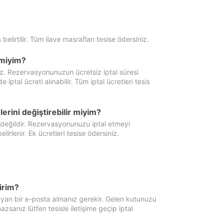
 belirtilir. Tüm ilave masrafları tesise ödersiniz.
miyim?
iz. Rezervasyonunuzun ücretsiz iptal süresi
al ücreti alınabilir. Tüm iptal ücretleri tesis
erini değiştirebilir miyim?
 değildir. Rezervasyonunuzu iptal etmeyi
lirlenir. Ek ücretleri tesise ödersiniz.
irim?
ayan bir e-posta almanız gerekir. Gelen kutunuzu
zsanız lütfen tesisle iletişime geçip iptal