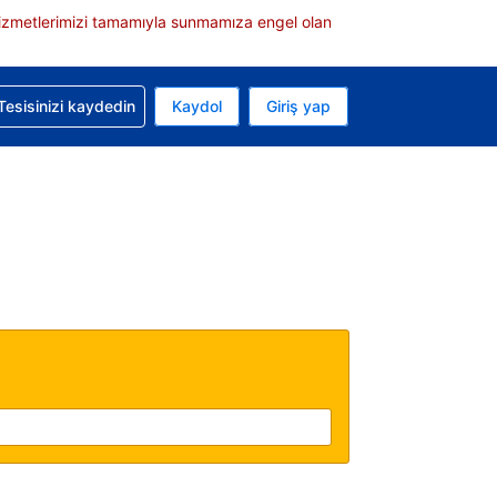
e hizmetlerimizi tamamıyla sunmamıza engel olan
rvasyonunuzla ilgili yardım alın
Tesisinizi kaydedin
Kaydol
Giriş yap
 Mevcut para biriminiz ABD doları
 Mevcut diliniz Türkçe