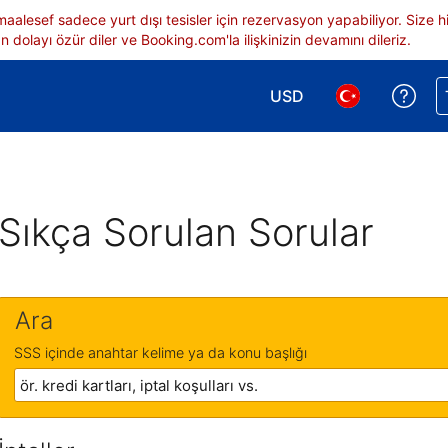
 maalesef sadece yurt dışı tesisler için rezervasyon yapabiliyor. Siz
 dolayı özür diler ve Booking.com'la ilişkinizin devamını dileriz.
USD
Reze
Para birimi seçimi yap.
Dil seçimi yap.
Sıkça Sorulan Sorular
Ara
SSS içinde anahtar kelime ya da konu başlığı