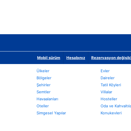
Mobil sürüm
Hesabınız
Rezervasyon değişikli
Ülkeler
Evler
Bölgeler
Daireler
Şehirler
Tatil Köyleri
Semtler
Villalar
Havaalanları
Hosteller
Oteller
Oda ve Kahvaltıl
Simgesel Yapılar
Konukevleri