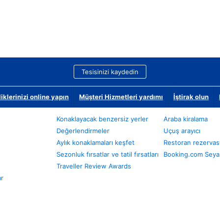
Tesisinizi kaydedin
klerinizi online yapın
Müşteri Hizmetleri yardımı
İştirak olun
Konaklayacak benzersiz yerler
Araba kiralama
Değerlendirmeler
Uçuş arayıcı
Aylık konaklamaları keşfet
Restoran rezervas
Sezonluk fırsatlar ve tatil fırsatları
Booking.com Seyah
Traveller Review Awards
ar