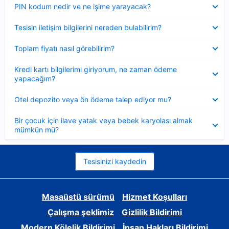
Daraltılmış
PIN kodum nedir ve ne işime yarayacak?
Daraltılmış
Tesisin iletişim bilgilerini nereden bulabilirim?
Daraltılmış
Toplam fiyatı nasıl görebilirim?
Daraltılmış
Kredi kartı bilgilerimi giriyorum, ne zaman ödeme
yapacağım?
Daraltılmış
Otel depozito veya ön ödeme talep ediyor mu?
Daraltılmış
Bir çocuk için ilave yatak veya bebek karyolası almak
mümkün mü?
Tesisinizi kaydedin
Masaüstü sürümü
Hizmet Koşulları
Çalışma şeklimiz
Gizlilik Bildirimi
Modern Kölelik Bildirimi
İnsan Hakları Bildirimi