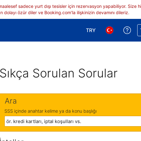
 maalesef sadece yurt dışı tesisler için rezervasyon yapabiliyor. Siz
 dolayı özür diler ve Booking.com'la ilişkinizin devamını dileriz.
TRY
Reze
Para birimi seçimi yap.
Dil seçimi yap.
Sıkça Sorulan Sorular
Ara
SSS içinde anahtar kelime ya da konu başlığı