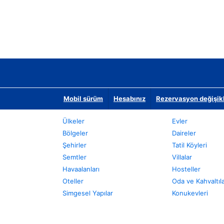
Mobil sürüm
Hesabınız
Rezervasyon değişikli
Ülkeler
Evler
Bölgeler
Daireler
Şehirler
Tatil Köyleri
Semtler
Villalar
Havaalanları
Hosteller
Oteller
Oda ve Kahvaltıl
Simgesel Yapılar
Konukevleri