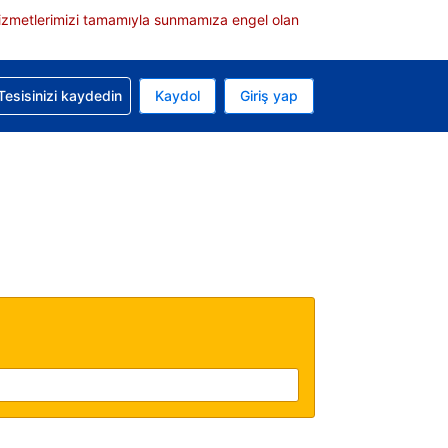
e hizmetlerimizi tamamıyla sunmamıza engel olan
rvasyonunuzla ilgili yardım alın
Tesisinizi kaydedin
Kaydol
Giriş yap
 Mevcut para biriminiz Türk lirası
 Mevcut diliniz Türkçe