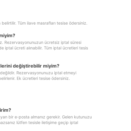
 belirtilir. Tüm ilave masrafları tesise ödersiniz.
miyim?
iz. Rezervasyonunuzun ücretsiz iptal süresi
al ücreti alınabilir. Tüm iptal ücretleri tesis
erini değiştirebilir miyim?
 değildir. Rezervasyonunuzu iptal etmeyi
lirlenir. Ek ücretleri tesise ödersiniz.
irim?
ayan bir e-posta almanız gerekir. Gelen kutunuzu
zsanız lütfen tesisle iletişime geçip iptal