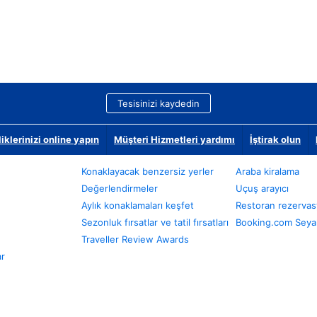
Tesisinizi kaydedin
klerinizi online yapın
Müşteri Hizmetleri yardımı
İştirak olun
Konaklayacak benzersiz yerler
Araba kiralama
Değerlendirmeler
Uçuş arayıcı
Aylık konaklamaları keşfet
Restoran rezervas
Sezonluk fırsatlar ve tatil fırsatları
Booking.com Seyah
Traveller Review Awards
ar