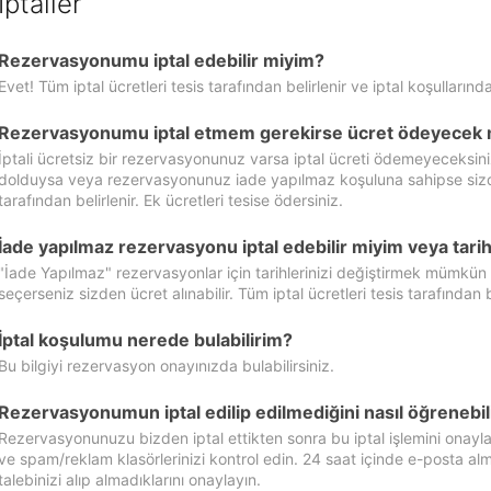
İptaller
Rezervasyonumu iptal edebilir miyim?
Evet! Tüm iptal ücretleri tesis tarafından belirlenir ve iptal koşullarında
Rezervasyonumu iptal etmem gerekirse ücret ödeyecek 
İptali ücretsiz bir rezervasyonunuz varsa iptal ücreti ödemeyeceksin
dolduysa veya rezervasyonunuz iade yapılmaz koşuluna sahipse sizde ipt
tarafından belirlenir. Ek ücretleri tesise ödersiniz.
İade yapılmaz rezervasyonu iptal edebilir miyim veya tarihl
"İade Yapılmaz" rezervasyonlar için tarihlerinizi değiştirmek mümkün
seçerseniz sizden ücret alınabilir. Tüm iptal ücretleri tesis tarafından be
İptal koşulumu nerede bulabilirim?
Bu bilgiyi rezervasyon onayınızda bulabilirsiniz.
Rezervasyonumun iptal edilip edilmediğini nasıl öğrenebil
Rezervasyonunuzu bizden iptal ettikten sonra bu iptal işlemini onayl
ve spam/reklam klasörlerinizi kontrol edin. 24 saat içinde e-posta alma
talebinizi alıp almadıklarını onaylayın.