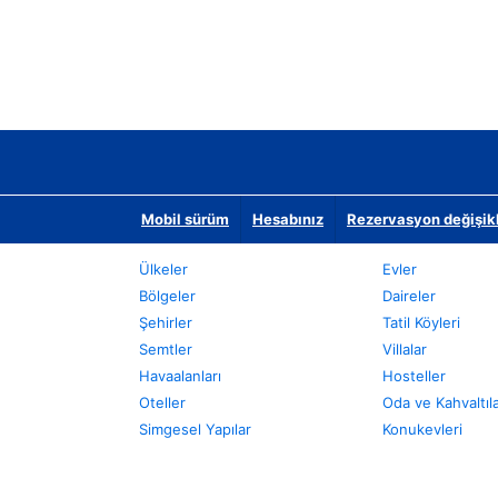
Mobil sürüm
Hesabınız
Rezervasyon değişikli
Ülkeler
Evler
Bölgeler
Daireler
Şehirler
Tatil Köyleri
Semtler
Villalar
Havaalanları
Hosteller
Oteller
Oda ve Kahvaltıl
Simgesel Yapılar
Konukevleri