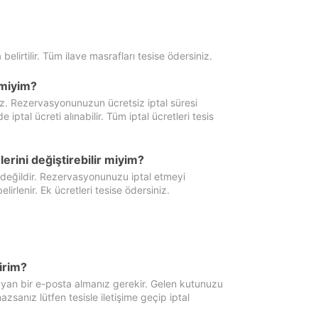
 belirtilir. Tüm ilave masrafları tesise ödersiniz.
miyim?
iz. Rezervasyonunuzun ücretsiz iptal süresi
al ücreti alınabilir. Tüm iptal ücretleri tesis
erini değiştirebilir miyim?
 değildir. Rezervasyonunuzu iptal etmeyi
lirlenir. Ek ücretleri tesise ödersiniz.
irim?
ayan bir e-posta almanız gerekir. Gelen kutunuzu
zsanız lütfen tesisle iletişime geçip iptal