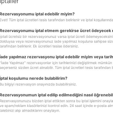
İptaller
Rezervasyonumu iptal edebilir miyim?
Evet! Tüm iptal ücretleri tesis tarafından belirlenir ve iptal koşullarında
Rezervasyonumu iptal etmem gerekirse ücret ödeyecek 
İptali ücretsiz bir rezervasyonunuz varsa iptal ücreti ödemeyeceksin
dolduysa veya rezervasyonunuz iade yapılmaz koşuluna sahipse sizde ipt
tarafından belirlenir. Ek ücretleri tesise ödersiniz.
İade yapılmaz rezervasyonu iptal edebilir miyim veya tarihl
"İade Yapılmaz" rezervasyonlar için tarihlerinizi değiştirmek mümkün
seçerseniz sizden ücret alınabilir. Tüm iptal ücretleri tesis tarafından be
İptal koşulumu nerede bulabilirim?
Bu bilgiyi rezervasyon onayınızda bulabilirsiniz.
Rezervasyonumun iptal edilip edilmediğini nasıl öğrenebil
Rezervasyonunuzu bizden iptal ettikten sonra bu iptal işlemini onayl
ve spam/reklam klasörlerinizi kontrol edin. 24 saat içinde e-posta alma
talebinizi alıp almadıklarını onaylayın.