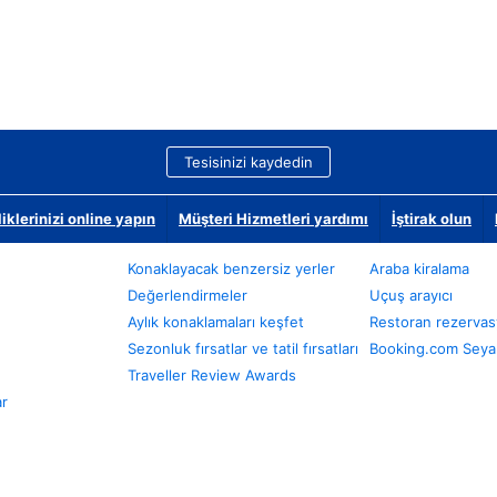
Tesisinizi kaydedin
klerinizi online yapın
Müşteri Hizmetleri yardımı
İştirak olun
Konaklayacak benzersiz yerler
Araba kiralama
Değerlendirmeler
Uçuş arayıcı
Aylık konaklamaları keşfet
Restoran rezervas
Sezonluk fırsatlar ve tatil fırsatları
Booking.com Seyah
Traveller Review Awards
ar