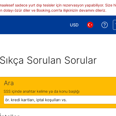
 maalesef sadece yurt dışı tesisler için rezervasyon yapabiliyor. Siz
 dolayı özür diler ve Booking.com'la ilişkinizin devamını dileriz.
USD
Reze
Para birimi seçimi yap.
Dil seçimi yap.
Sıkça Sorulan Sorular
Ara
SSS içinde anahtar kelime ya da konu başlığı