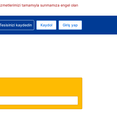
e hizmetlerimizi tamamıyla sunmamıza engel olan
rvasyonunuzla ilgili yardım alın
Tesisinizi kaydedin
Kaydol
Giriş yap
 Mevcut para biriminiz ABD doları
 Mevcut diliniz Türkçe