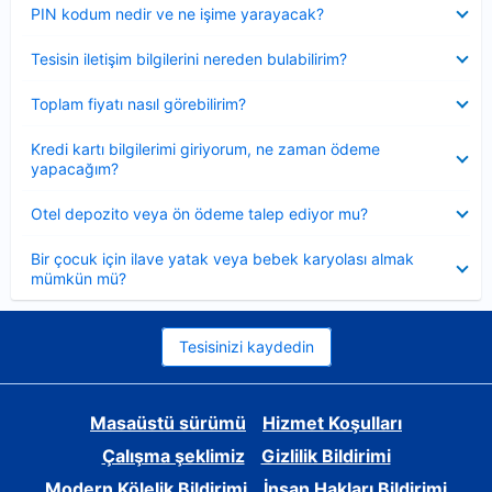
Daraltılmış
PIN kodum nedir ve ne işime yarayacak?
Daraltılmış
Tesisin iletişim bilgilerini nereden bulabilirim?
Daraltılmış
Toplam fiyatı nasıl görebilirim?
Daraltılmış
Kredi kartı bilgilerimi giriyorum, ne zaman ödeme
yapacağım?
Daraltılmış
Otel depozito veya ön ödeme talep ediyor mu?
Daraltılmış
Bir çocuk için ilave yatak veya bebek karyolası almak
mümkün mü?
Tesisinizi kaydedin
Masaüstü sürümü
Hizmet Koşulları
Çalışma şeklimiz
Gizlilik Bildirimi
Modern Kölelik Bildirimi
İnsan Hakları Bildirimi