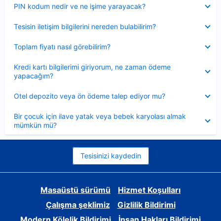
Daraltılmış
PIN kodum nedir ve ne işime yarayacak?
Daraltılmış
Tesisin iletişim bilgilerini nereden bulabilirim?
Daraltılmış
Toplam fiyatı nasıl görebilirim?
Daraltılmış
Kredi kartı bilgilerimi giriyorum, ne zaman ödeme
yapacağım?
Daraltılmış
Otel depozito veya ön ödeme talep ediyor mu?
Daraltılmış
Bir çocuk için ilave yatak veya bebek karyolası almak
mümkün mü?
Tesisinizi kaydedin
Masaüstü sürümü
Hizmet Koşulları
Çalışma şeklimiz
Gizlilik Bildirimi
Modern Kölelik Bildirimi
İnsan Hakları Bildirimi