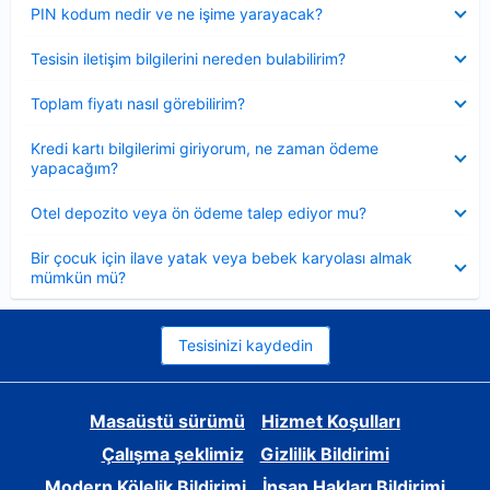
Daraltılmış
PIN kodum nedir ve ne işime yarayacak?
Daraltılmış
Tesisin iletişim bilgilerini nereden bulabilirim?
Daraltılmış
Toplam fiyatı nasıl görebilirim?
Daraltılmış
Kredi kartı bilgilerimi giriyorum, ne zaman ödeme
yapacağım?
Daraltılmış
Otel depozito veya ön ödeme talep ediyor mu?
Daraltılmış
Bir çocuk için ilave yatak veya bebek karyolası almak
mümkün mü?
Tesisinizi kaydedin
Masaüstü sürümü
Hizmet Koşulları
Çalışma şeklimiz
Gizlilik Bildirimi
Modern Kölelik Bildirimi
İnsan Hakları Bildirimi