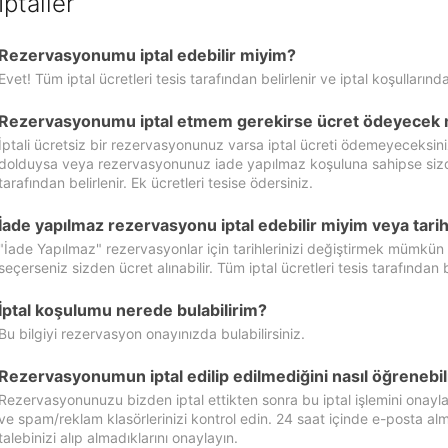
İptaller
Rezervasyonumu iptal edebilir miyim?
Evet! Tüm iptal ücretleri tesis tarafından belirlenir ve iptal koşullarında
Rezervasyonumu iptal etmem gerekirse ücret ödeyecek 
İptali ücretsiz bir rezervasyonunuz varsa iptal ücreti ödemeyeceksin
dolduysa veya rezervasyonunuz iade yapılmaz koşuluna sahipse sizde ipt
tarafından belirlenir. Ek ücretleri tesise ödersiniz.
İade yapılmaz rezervasyonu iptal edebilir miyim veya tarihl
"İade Yapılmaz" rezervasyonlar için tarihlerinizi değiştirmek mümkün
seçerseniz sizden ücret alınabilir. Tüm iptal ücretleri tesis tarafından be
İptal koşulumu nerede bulabilirim?
Bu bilgiyi rezervasyon onayınızda bulabilirsiniz.
Rezervasyonumun iptal edilip edilmediğini nasıl öğrenebil
Rezervasyonunuzu bizden iptal ettikten sonra bu iptal işlemini onayl
ve spam/reklam klasörlerinizi kontrol edin. 24 saat içinde e-posta alma
talebinizi alıp almadıklarını onaylayın.