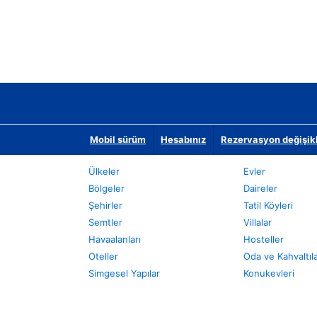
Mobil sürüm
Hesabınız
Rezervasyon değişikli
Ülkeler
Evler
Bölgeler
Daireler
Şehirler
Tatil Köyleri
Semtler
Villalar
Havaalanları
Hosteller
Oteller
Oda ve Kahvaltıl
Simgesel Yapılar
Konukevleri