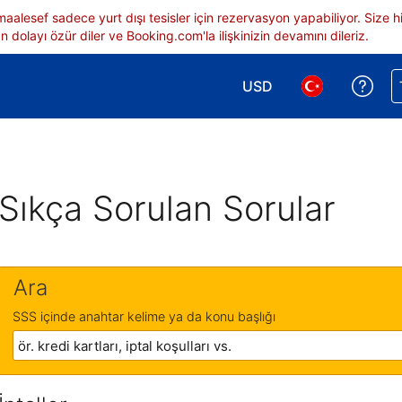
 maalesef sadece yurt dışı tesisler için rezervasyon yapabiliyor. Siz
 dolayı özür diler ve Booking.com'la ilişkinizin devamını dileriz.
USD
Reze
Para birimi seçimi yap.
Dil seçimi yap.
Sıkça Sorulan Sorular
Ara
SSS içinde anahtar kelime ya da konu başlığı