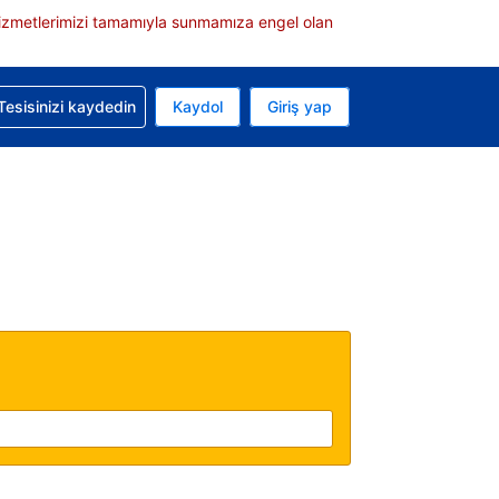
e hizmetlerimizi tamamıyla sunmamıza engel olan
rvasyonunuzla ilgili yardım alın
Tesisinizi kaydedin
Kaydol
Giriş yap
 Mevcut para biriminiz ABD doları
 Mevcut diliniz Türkçe