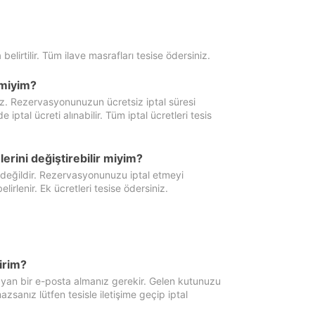
 belirtilir. Tüm ilave masrafları tesise ödersiniz.
miyim?
iz. Rezervasyonunuzun ücretsiz iptal süresi
al ücreti alınabilir. Tüm iptal ücretleri tesis
erini değiştirebilir miyim?
 değildir. Rezervasyonunuzu iptal etmeyi
lirlenir. Ek ücretleri tesise ödersiniz.
irim?
ayan bir e-posta almanız gerekir. Gelen kutunuzu
zsanız lütfen tesisle iletişime geçip iptal