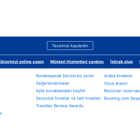
Tesisinizi kaydedin
klerinizi online yapın
Müşteri Hizmetleri yardımı
İştirak olun
Konaklayacak benzersiz yerler
Araba kiralama
Değerlendirmeler
Uçuş arayıcı
Aylık konaklamaları keşfet
Restoran rezervas
Sezonluk fırsatlar ve tatil fırsatları
Booking.com Seyah
Traveller Review Awards
ar