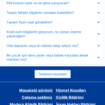
Daraltılmış
PIN kodum nedir ve ne işime yarayacak?
Daraltılmış
Tesisin iletişim bilgilerini nereden bulabilirim?
Daraltılmış
Toplam fiyatı nasıl görebilirim?
Daraltılmış
Kredi kartı bilgilerimi giriyorum, ne zaman ödeme
yapacağım?
Daraltılmış
Otel depozito veya ön ödeme talep ediyor mu?
Daraltılmış
Bir çocuk için ilave yatak veya bebek karyolası almak
mümkün mü?
Tesisinizi kaydedin
Masaüstü sürümü
Hizmet Koşulları
Çalışma şeklimiz
Gizlilik Bildirimi
Modern Kölelik Bildirimi
İnsan Hakları Bildirimi