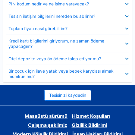
Daraltılmış
PIN kodum nedir ve ne işime yarayacak?
Daraltılmış
Tesisin iletişim bilgilerini nereden bulabilirim?
Daraltılmış
Toplam fiyatı nasıl görebilirim?
Daraltılmış
Kredi kartı bilgilerimi giriyorum, ne zaman ödeme
yapacağım?
Daraltılmış
Otel depozito veya ön ödeme talep ediyor mu?
Daraltılmış
Bir çocuk için ilave yatak veya bebek karyolası almak
mümkün mü?
Tesisinizi kaydedin
Masaüstü sürümü
Hizmet Koşulları
Çalışma şeklimiz
Gizlilik Bildirimi
Modern Kölelik Bildirimi
İnsan Hakları Bildirimi