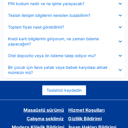
Daraltılmış
PIN kodum nedir ve ne işime yarayacak?
Daraltılmış
Tesisin iletişim bilgilerini nereden bulabilirim?
Daraltılmış
Toplam fiyatı nasıl görebilirim?
Daraltılmış
Kredi kartı bilgilerimi giriyorum, ne zaman ödeme
yapacağım?
Daraltılmış
Otel depozito veya ön ödeme talep ediyor mu?
Daraltılmış
Bir çocuk için ilave yatak veya bebek karyolası almak
mümkün mü?
Tesisinizi kaydedin
Masaüstü sürümü
Hizmet Koşulları
Çalışma şeklimiz
Gizlilik Bildirimi
Modern Kölelik Bildirimi
İnsan Hakları Bildirimi