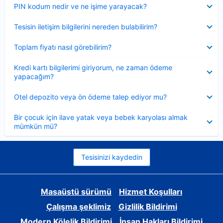
Daraltılmış
PIN kodum nedir ve ne işime yarayacak?
Daraltılmış
Tesisin iletişim bilgilerini nereden bulabilirim?
Daraltılmış
Toplam fiyatı nasıl görebilirim?
Daraltılmış
Kredi kartı bilgilerimi giriyorum, ne zaman ödeme
yapacağım?
Daraltılmış
Otel depozito veya ön ödeme talep ediyor mu?
Daraltılmış
Bir çocuk için ilave yatak veya bebek karyolası almak
mümkün mü?
Tesisinizi kaydedin
Masaüstü sürümü
Hizmet Koşulları
Çalışma şeklimiz
Gizlilik Bildirimi
Modern Kölelik Bildirimi
İnsan Hakları Bildirimi