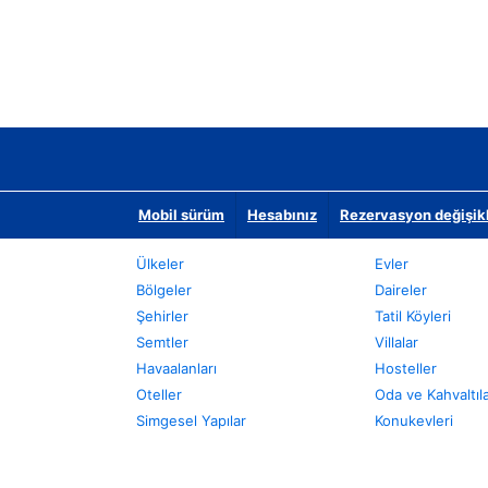
Mobil sürüm
Hesabınız
Rezervasyon değişikli
Ülkeler
Evler
Bölgeler
Daireler
Şehirler
Tatil Köyleri
Semtler
Villalar
Havaalanları
Hosteller
Oteller
Oda ve Kahvaltıl
Simgesel Yapılar
Konukevleri