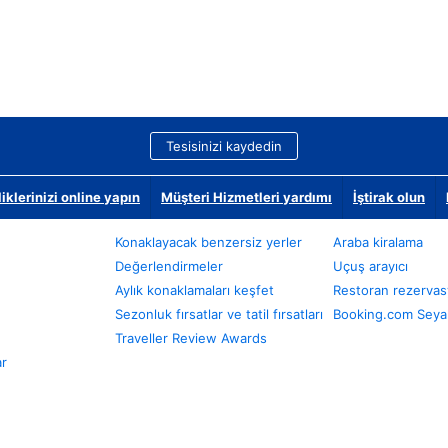
Tesisinizi kaydedin
klerinizi online yapın
Müşteri Hizmetleri yardımı
İştirak olun
Konaklayacak benzersiz yerler
Araba kiralama
Değerlendirmeler
Uçuş arayıcı
Aylık konaklamaları keşfet
Restoran rezervas
Sezonluk fırsatlar ve tatil fırsatları
Booking.com Seyah
Traveller Review Awards
ar