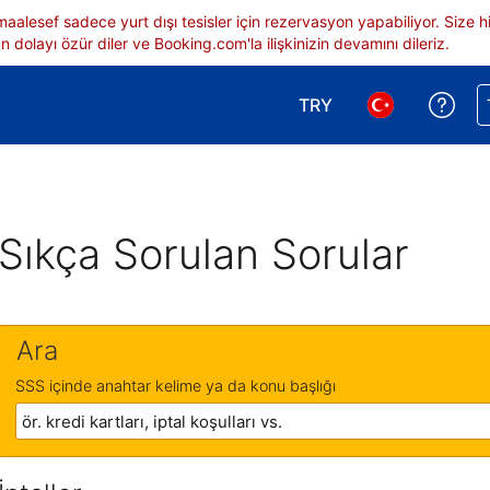
 maalesef sadece yurt dışı tesisler için rezervasyon yapabiliyor. Siz
 dolayı özür diler ve Booking.com'la ilişkinizin devamını dileriz.
TRY
Reze
Para birimi seçimi yap.
Dil seçimi yap.
Sıkça Sorulan Sorular
Ara
SSS içinde anahtar kelime ya da konu başlığı