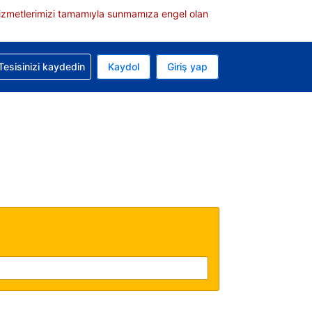
e hizmetlerimizi tamamıyla sunmamıza engel olan
rvasyonunuzla ilgili yardım alın
Tesisinizi kaydedin
Kaydol
Giriş yap
 Mevcut para biriminiz Türk lirası
 Mevcut diliniz Türkçe