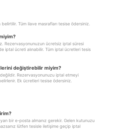
 belirtilir. Tüm ilave masrafları tesise ödersiniz.
miyim?
iz. Rezervasyonunuzun ücretsiz iptal süresi
al ücreti alınabilir. Tüm iptal ücretleri tesis
erini değiştirebilir miyim?
 değildir. Rezervasyonunuzu iptal etmeyi
lirlenir. Ek ücretleri tesise ödersiniz.
irim?
ayan bir e-posta almanız gerekir. Gelen kutunuzu
zsanız lütfen tesisle iletişime geçip iptal