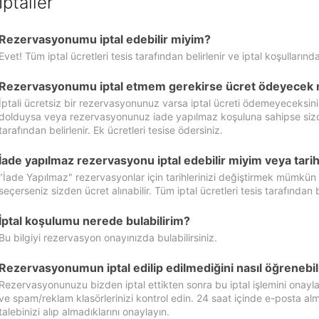
İptaller
Rezervasyonumu iptal edebilir miyim?
Evet! Tüm iptal ücretleri tesis tarafından belirlenir ve iptal koşullarında
Rezervasyonumu iptal etmem gerekirse ücret ödeyecek 
İptali ücretsiz bir rezervasyonunuz varsa iptal ücreti ödemeyeceksin
dolduysa veya rezervasyonunuz iade yapılmaz koşuluna sahipse sizde ipt
tarafından belirlenir. Ek ücretleri tesise ödersiniz.
İade yapılmaz rezervasyonu iptal edebilir miyim veya tarihl
"İade Yapılmaz" rezervasyonlar için tarihlerinizi değiştirmek mümkün
seçerseniz sizden ücret alınabilir. Tüm iptal ücretleri tesis tarafından be
İptal koşulumu nerede bulabilirim?
Bu bilgiyi rezervasyon onayınızda bulabilirsiniz.
Rezervasyonumun iptal edilip edilmediğini nasıl öğrenebil
Rezervasyonunuzu bizden iptal ettikten sonra bu iptal işlemini onayl
ve spam/reklam klasörlerinizi kontrol edin. 24 saat içinde e-posta alma
talebinizi alıp almadıklarını onaylayın.