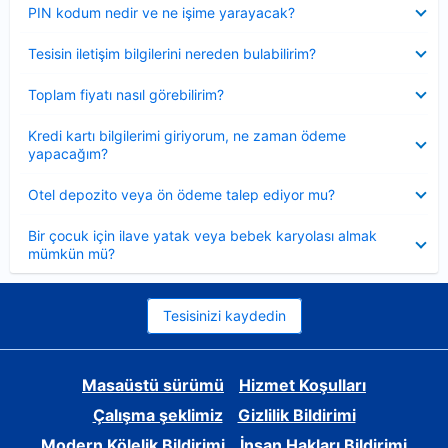
Daraltılmış
PIN kodum nedir ve ne işime yarayacak?
Daraltılmış
Tesisin iletişim bilgilerini nereden bulabilirim?
Daraltılmış
Toplam fiyatı nasıl görebilirim?
Daraltılmış
Kredi kartı bilgilerimi giriyorum, ne zaman ödeme
yapacağım?
Daraltılmış
Otel depozito veya ön ödeme talep ediyor mu?
Daraltılmış
Bir çocuk için ilave yatak veya bebek karyolası almak
mümkün mü?
Tesisinizi kaydedin
Masaüstü sürümü
Hizmet Koşulları
Çalışma şeklimiz
Gizlilik Bildirimi
Modern Kölelik Bildirimi
İnsan Hakları Bildirimi