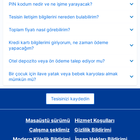
Daraltılmış
PIN kodum nedir ve ne işime yarayacak?
Daraltılmış
Tesisin iletişim bilgilerini nereden bulabilirim?
Daraltılmış
Toplam fiyatı nasıl görebilirim?
Daraltılmış
Kredi kartı bilgilerimi giriyorum, ne zaman ödeme
yapacağım?
Daraltılmış
Otel depozito veya ön ödeme talep ediyor mu?
Daraltılmış
Bir çocuk için ilave yatak veya bebek karyolası almak
mümkün mü?
Tesisinizi kaydedin
Masaüstü sürümü
Hizmet Koşulları
Çalışma şeklimiz
Gizlilik Bildirimi
Modern Kölelik Bildirimi
İnsan Hakları Bildirimi