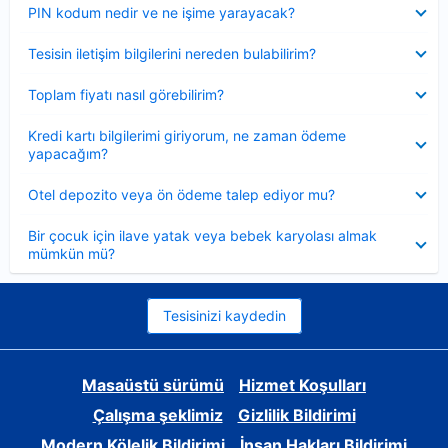
Daraltılmış
PIN kodum nedir ve ne işime yarayacak?
Daraltılmış
Tesisin iletişim bilgilerini nereden bulabilirim?
Daraltılmış
Toplam fiyatı nasıl görebilirim?
Daraltılmış
Kredi kartı bilgilerimi giriyorum, ne zaman ödeme
yapacağım?
Daraltılmış
Otel depozito veya ön ödeme talep ediyor mu?
Daraltılmış
Bir çocuk için ilave yatak veya bebek karyolası almak
mümkün mü?
Tesisinizi kaydedin
Masaüstü sürümü
Hizmet Koşulları
Çalışma şeklimiz
Gizlilik Bildirimi
Modern Kölelik Bildirimi
İnsan Hakları Bildirimi