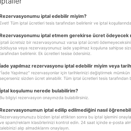
İptaller
Rezervasyonumu iptal edebilir miyim?
Evet! Tüm iptal ücretleri tesis tarafından belirlenir ve iptal koşullarında
Rezervasyonumu iptal etmem gerekirse ücret ödeyecek 
İptali ücretsiz bir rezervasyonunuz varsa iptal ücreti ödemeyeceksin
dolduysa veya rezervasyonunuz iade yapılmaz koşuluna sahipse sizde ipt
tarafından belirlenir. Ek ücretleri tesise ödersiniz.
İade yapılmaz rezervasyonu iptal edebilir miyim veya tarihl
"İade Yapılmaz" rezervasyonlar için tarihlerinizi değiştirmek mümkün
seçerseniz sizden ücret alınabilir. Tüm iptal ücretleri tesis tarafından be
İptal koşulumu nerede bulabilirim?
Bu bilgiyi rezervasyon onayınızda bulabilirsiniz.
Rezervasyonumun iptal edilip edilmediğini nasıl öğrenebil
Rezervasyonunuzu bizden iptal ettikten sonra bu iptal işlemini onayl
ve spam/reklam klasörlerinizi kontrol edin. 24 saat içinde e-posta alma
talebinizi alıp almadıklarını onaylayın.