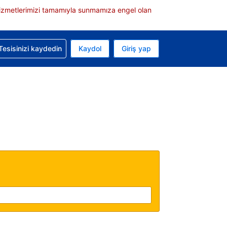
e hizmetlerimizi tamamıyla sunmamıza engel olan
rvasyonunuzla ilgili yardım alın
Tesisinizi kaydedin
Kaydol
Giriş yap
 Mevcut para biriminiz ABD doları
 Mevcut diliniz Türkçe