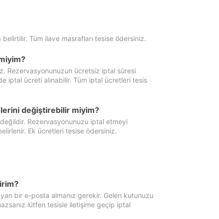
 belirtilir. Tüm ilave masrafları tesise ödersiniz.
miyim?
iz. Rezervasyonunuzun ücretsiz iptal süresi
al ücreti alınabilir. Tüm iptal ücretleri tesis
erini değiştirebilir miyim?
 değildir. Rezervasyonunuzu iptal etmeyi
lirlenir. Ek ücretleri tesise ödersiniz.
irim?
ayan bir e-posta almanız gerekir. Gelen kutunuzu
zsanız lütfen tesisle iletişime geçip iptal