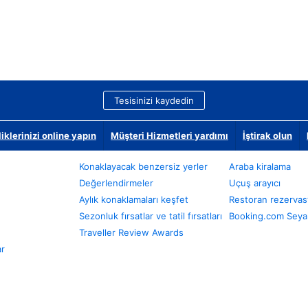
Tesisinizi kaydedin
klerinizi online yapın
Müşteri Hizmetleri yardımı
İştirak olun
Konaklayacak benzersiz yerler
Araba kiralama
Değerlendirmeler
Uçuş arayıcı
Aylık konaklamaları keşfet
Restoran rezervas
Sezonluk fırsatlar ve tatil fırsatları
Booking.com Seyah
Traveller Review Awards
ar