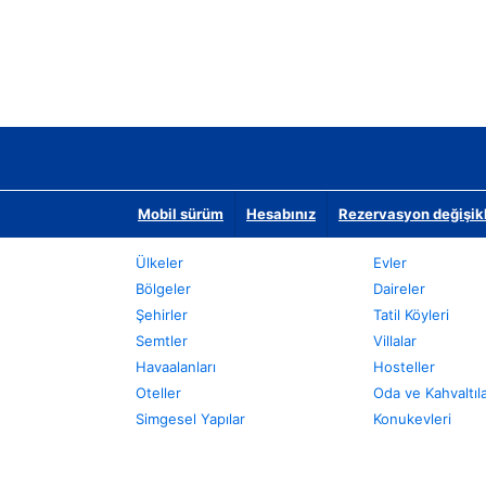
Mobil sürüm
Hesabınız
Rezervasyon değişikli
Ülkeler
Evler
Bölgeler
Daireler
Şehirler
Tatil Köyleri
Semtler
Villalar
Havaalanları
Hosteller
Oteller
Oda ve Kahvaltıl
Simgesel Yapılar
Konukevleri