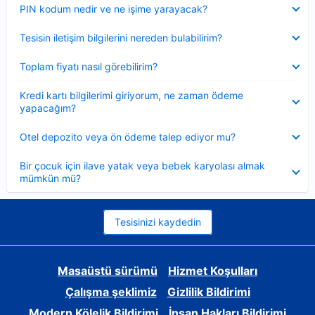
Daraltılmış
PIN kodum nedir ve ne işime yarayacak?
Daraltılmış
Tesisin iletişim bilgilerini nereden bulabilirim?
Daraltılmış
Toplam fiyatı nasıl görebilirim?
Daraltılmış
Kredi kartı bilgilerimi giriyorum, ne zaman ödeme
yapacağım?
Daraltılmış
Otel depozito veya ön ödeme talep ediyor mu?
Daraltılmış
Bir çocuk için ilave yatak veya bebek karyolası almak
mümkün mü?
Tesisinizi kaydedin
Masaüstü sürümü
Hizmet Koşulları
Çalışma şeklimiz
Gizlilik Bildirimi
Modern Kölelik Bildirimi
İnsan Hakları Bildirimi