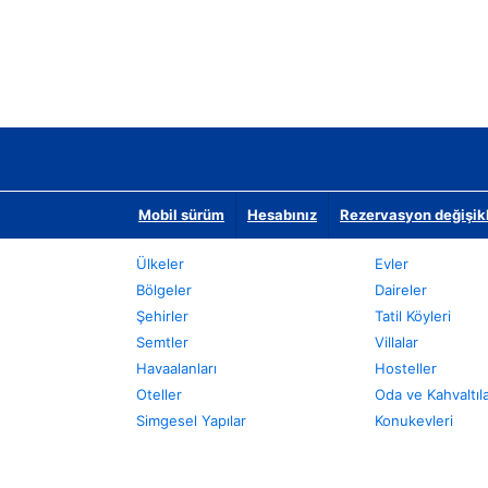
Mobil sürüm
Hesabınız
Rezervasyon değişikli
Ülkeler
Evler
Bölgeler
Daireler
Şehirler
Tatil Köyleri
Semtler
Villalar
Havaalanları
Hosteller
Oteller
Oda ve Kahvaltıl
Simgesel Yapılar
Konukevleri