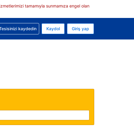
e hizmetlerimizi tamamıyla sunmamıza engel olan
rvasyonunuzla ilgili yardım alın
Tesisinizi kaydedin
Kaydol
Giriş yap
 Mevcut para biriminiz Türk lirası
 Mevcut diliniz Türkçe