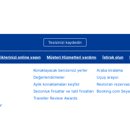
Tesisinizi kaydedin
klerinizi online yapın
Müşteri Hizmetleri yardımı
İştirak olun
Konaklayacak benzersiz yerler
Araba kiralama
Değerlendirmeler
Uçuş arayıcı
Aylık konaklamaları keşfet
Restoran rezervas
Sezonluk fırsatlar ve tatil fırsatları
Booking.com Seyah
Traveller Review Awards
ar