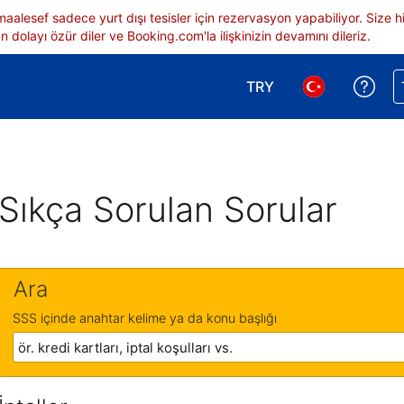
 maalesef sadece yurt dışı tesisler için rezervasyon yapabiliyor. Siz
 dolayı özür diler ve Booking.com'la ilişkinizin devamını dileriz.
TRY
Reze
Para birimi seçimi yap.
Dil seçimi yap.
Sıkça Sorulan Sorular
Ara
SSS içinde anahtar kelime ya da konu başlığı