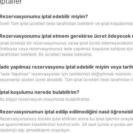
İptaller
Rezervasyonumu iptal edebilir miyim?
Evet! Tüm iptal ücretleri tesis tarafından belirlenir ve iptal koşullarında
Rezervasyonumu iptal etmem gerekirse ücret ödeyecek 
İptali ücretsiz bir rezervasyonunuz varsa iptal ücreti ödemeyeceksin
dolduysa veya rezervasyonunuz iade yapılmaz koşuluna sahipse sizde ipt
tarafından belirlenir. Ek ücretleri tesise ödersiniz.
İade yapılmaz rezervasyonu iptal edebilir miyim veya tarihl
"İade Yapılmaz" rezervasyonlar için tarihlerinizi değiştirmek mümkün
seçerseniz sizden ücret alınabilir. Tüm iptal ücretleri tesis tarafından be
İptal koşulumu nerede bulabilirim?
Bu bilgiyi rezervasyon onayınızda bulabilirsiniz.
Rezervasyonumun iptal edilip edilmediğini nasıl öğrenebil
Rezervasyonunuzu bizden iptal ettikten sonra bu iptal işlemini onayl
ve spam/reklam klasörlerinizi kontrol edin. 24 saat içinde e-posta alma
talebinizi alıp almadıklarını onaylayın.