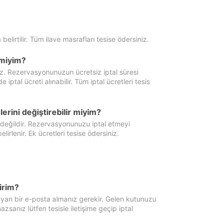
 belirtilir. Tüm ilave masrafları tesise ödersiniz.
miyim?
iz. Rezervasyonunuzun ücretsiz iptal süresi
al ücreti alınabilir. Tüm iptal ücretleri tesis
erini değiştirebilir miyim?
 değildir. Rezervasyonunuzu iptal etmeyi
lirlenir. Ek ücretleri tesise ödersiniz.
irim?
ayan bir e-posta almanız gerekir. Gelen kutunuzu
zsanız lütfen tesisle iletişime geçip iptal