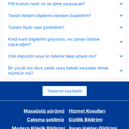
Daraltılmış
PIN kodum nedir ve ne işime yarayacak?
Daraltılmış
Tesisin iletişim bilgilerini nereden bulabilirim?
Daraltılmış
Toplam fiyatı nasıl görebilirim?
Daraltılmış
Kredi kartı bilgilerimi giriyorum, ne zaman ödeme
yapacağım?
Daraltılmış
Otel depozito veya ön ödeme talep ediyor mu?
Daraltılmış
Bir çocuk için ilave yatak veya bebek karyolası almak
mümkün mü?
Tesisinizi kaydedin
Masaüstü sürümü
Hizmet Koşulları
Çalışma şeklimiz
Gizlilik Bildirimi
Modern Kölelik Bildirimi
İnsan Hakları Bildirimi