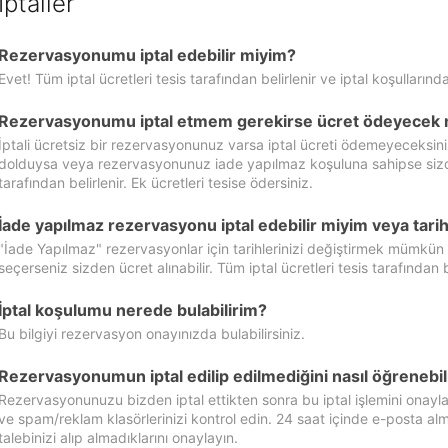
İptaller
Rezervasyonumu iptal edebilir miyim?
Evet! Tüm iptal ücretleri tesis tarafından belirlenir ve iptal koşullarında
Rezervasyonumu iptal etmem gerekirse ücret ödeyecek 
İptali ücretsiz bir rezervasyonunuz varsa iptal ücreti ödemeyeceksin
dolduysa veya rezervasyonunuz iade yapılmaz koşuluna sahipse sizde ipt
tarafından belirlenir. Ek ücretleri tesise ödersiniz.
İade yapılmaz rezervasyonu iptal edebilir miyim veya tarihl
"İade Yapılmaz" rezervasyonlar için tarihlerinizi değiştirmek mümkün
seçerseniz sizden ücret alınabilir. Tüm iptal ücretleri tesis tarafından be
İptal koşulumu nerede bulabilirim?
Bu bilgiyi rezervasyon onayınızda bulabilirsiniz.
Rezervasyonumun iptal edilip edilmediğini nasıl öğrenebil
Rezervasyonunuzu bizden iptal ettikten sonra bu iptal işlemini onayl
ve spam/reklam klasörlerinizi kontrol edin. 24 saat içinde e-posta alma
talebinizi alıp almadıklarını onaylayın.