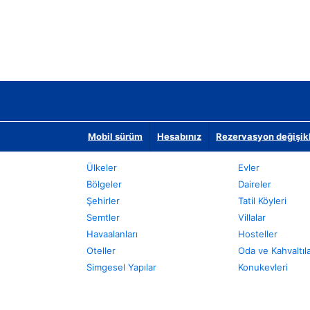
Mobil sürüm
Hesabınız
Rezervasyon değişikli
Ülkeler
Evler
Bölgeler
Daireler
Şehirler
Tatil Köyleri
Semtler
Villalar
Havaalanları
Hosteller
Oteller
Oda ve Kahvaltıl
Simgesel Yapılar
Konukevleri