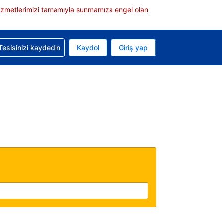
e hizmetlerimizi tamamıyla sunmamıza engel olan
rvasyonunuzla ilgili yardım alın
Tesisinizi kaydedin
Kaydol
Giriş yap
 Mevcut para biriminiz ABD doları
 Mevcut diliniz Türkçe