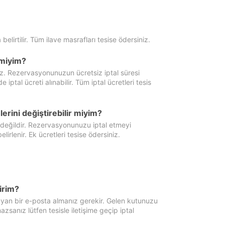
 belirtilir. Tüm ilave masrafları tesise ödersiniz.
miyim?
iz. Rezervasyonunuzun ücretsiz iptal süresi
al ücreti alınabilir. Tüm iptal ücretleri tesis
erini değiştirebilir miyim?
 değildir. Rezervasyonunuzu iptal etmeyi
lirlenir. Ek ücretleri tesise ödersiniz.
irim?
ayan bir e-posta almanız gerekir. Gelen kutunuzu
zsanız lütfen tesisle iletişime geçip iptal