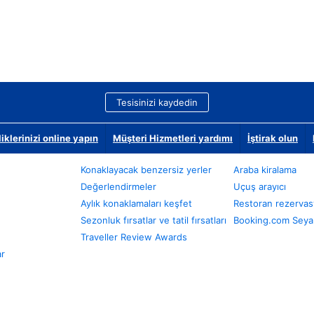
Tesisinizi kaydedin
klerinizi online yapın
Müşteri Hizmetleri yardımı
İştirak olun
Konaklayacak benzersiz yerler
Araba kiralama
Değerlendirmeler
Uçuş arayıcı
Aylık konaklamaları keşfet
Restoran rezervas
Sezonluk fırsatlar ve tatil fırsatları
Booking.com Seyah
Traveller Review Awards
ar