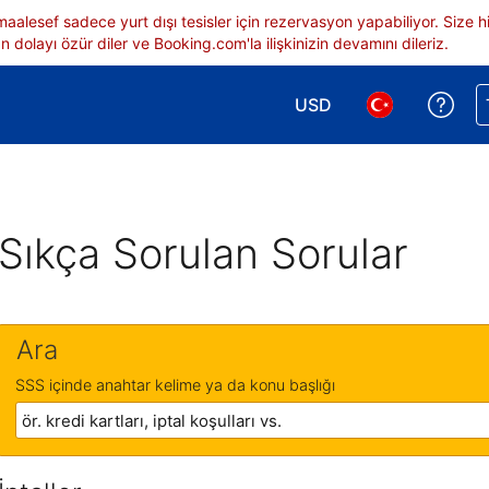
 maalesef sadece yurt dışı tesisler için rezervasyon yapabiliyor. Siz
 dolayı özür diler ve Booking.com'la ilişkinizin devamını dileriz.
USD
Reze
Para birimi seçimi yap.
Dil seçimi yap.
Sıkça Sorulan Sorular
Ara
SSS içinde anahtar kelime ya da konu başlığı