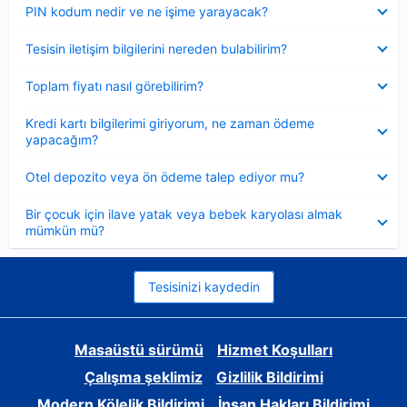
Daraltılmış
PIN kodum nedir ve ne işime yarayacak?
Daraltılmış
Tesisin iletişim bilgilerini nereden bulabilirim?
Daraltılmış
Toplam fiyatı nasıl görebilirim?
Daraltılmış
Kredi kartı bilgilerimi giriyorum, ne zaman ödeme
yapacağım?
Daraltılmış
Otel depozito veya ön ödeme talep ediyor mu?
Daraltılmış
Bir çocuk için ilave yatak veya bebek karyolası almak
mümkün mü?
Tesisinizi kaydedin
Masaüstü sürümü
Hizmet Koşulları
Çalışma şeklimiz
Gizlilik Bildirimi
Modern Kölelik Bildirimi
İnsan Hakları Bildirimi