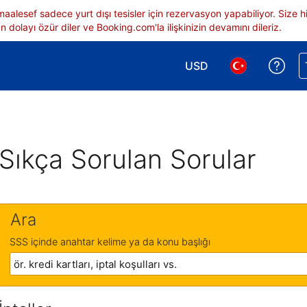
 maalesef sadece yurt dışı tesisler için rezervasyon yapabiliyor. Siz
 dolayı özür diler ve Booking.com'la ilişkinizin devamını dileriz.
USD
Reze
Para birimi seçimi yap.
Dil seçimi yap.
Sıkça Sorulan Sorular
Ara
SSS içinde anahtar kelime ya da konu başlığı