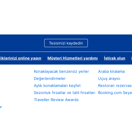
Tesisinizi kaydedin
klerinizi online yapın
Müşteri Hizmetleri yardımı
İştirak olun
Konaklayacak benzersiz yerler
Araba kiralama
Değerlendirmeler
Uçuş arayıcı
Aylık konaklamaları keşfet
Restoran rezervas
Sezonluk fırsatlar ve tatil fırsatları
Booking.com Seyah
Traveller Review Awards
ar