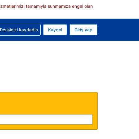
e hizmetlerimizi tamamıyla sunmamıza engel olan
rvasyonunuzla ilgili yardım alın
Tesisinizi kaydedin
Kaydol
Giriş yap
 Mevcut para biriminiz ABD doları
 Mevcut diliniz Türkçe