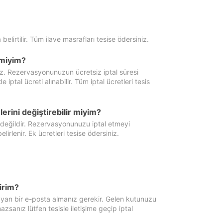
 belirtilir. Tüm ilave masrafları tesise ödersiniz.
miyim?
iz. Rezervasyonunuzun ücretsiz iptal süresi
al ücreti alınabilir. Tüm iptal ücretleri tesis
erini değiştirebilir miyim?
 değildir. Rezervasyonunuzu iptal etmeyi
lirlenir. Ek ücretleri tesise ödersiniz.
irim?
ayan bir e-posta almanız gerekir. Gelen kutunuzu
zsanız lütfen tesisle iletişime geçip iptal