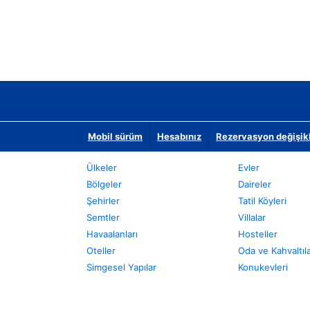
Mobil sürüm
Hesabınız
Rezervasyon değişikli
Ülkeler
Evler
Bölgeler
Daireler
Şehirler
Tatil Köyleri
Semtler
Villalar
Havaalanları
Hosteller
Oteller
Oda ve Kahvaltıl
Simgesel Yapılar
Konukevleri