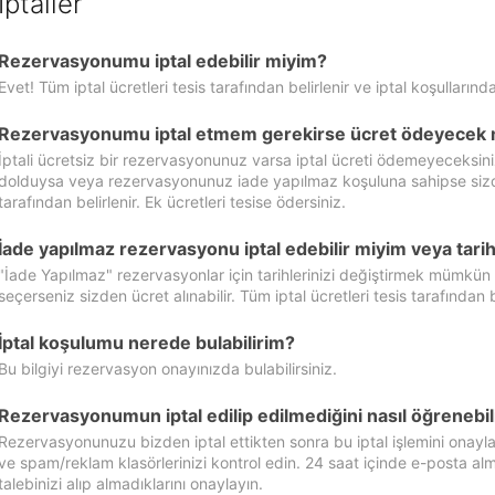
İptaller
Rezervasyonumu iptal edebilir miyim?
Evet! Tüm iptal ücretleri tesis tarafından belirlenir ve iptal koşullarında
Rezervasyonumu iptal etmem gerekirse ücret ödeyecek 
İptali ücretsiz bir rezervasyonunuz varsa iptal ücreti ödemeyeceksin
dolduysa veya rezervasyonunuz iade yapılmaz koşuluna sahipse sizde ipt
tarafından belirlenir. Ek ücretleri tesise ödersiniz.
İade yapılmaz rezervasyonu iptal edebilir miyim veya tarihl
"İade Yapılmaz" rezervasyonlar için tarihlerinizi değiştirmek mümkün
seçerseniz sizden ücret alınabilir. Tüm iptal ücretleri tesis tarafından be
İptal koşulumu nerede bulabilirim?
Bu bilgiyi rezervasyon onayınızda bulabilirsiniz.
Rezervasyonumun iptal edilip edilmediğini nasıl öğrenebil
Rezervasyonunuzu bizden iptal ettikten sonra bu iptal işlemini onayl
ve spam/reklam klasörlerinizi kontrol edin. 24 saat içinde e-posta alma
talebinizi alıp almadıklarını onaylayın.