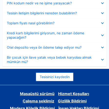
Daraltılmış
PIN kodum nedir ve ne işime yarayacak?
Daraltılmış
Tesisin iletişim bilgilerini nereden bulabilirim?
Daraltılmış
Toplam fiyatı nasıl görebilirim?
Daraltılmış
Kredi kartı bilgilerimi giriyorum, ne zaman ödeme
yapacağım?
Daraltılmış
Otel depozito veya ön ödeme talep ediyor mu?
Daraltılmış
Bir çocuk için ilave yatak veya bebek karyolası almak
mümkün mü?
Tesisinizi kaydedin
Masaüstü sürümü
Hizmet Koşulları
Çalışma şeklimiz
Gizlilik Bildirimi
Modern Kölelik Bildirimi
İnsan Hakları Bildirimi