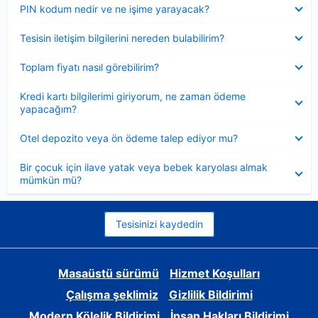
Daraltılmış
PIN kodum nedir ve ne işime yarayacak?
Daraltılmış
Tesisin iletişim bilgilerini nereden bulabilirim?
Daraltılmış
Toplam fiyatı nasıl görebilirim?
Daraltılmış
Kredi kartı bilgilerimi giriyorum, ne zaman ödeme
yapacağım?
Daraltılmış
Otel depozito veya ön ödeme talep ediyor mu?
Daraltılmış
Bir çocuk için ilave yatak veya bebek karyolası almak
mümkün mü?
Tesisinizi kaydedin
Masaüstü sürümü
Hizmet Koşulları
Çalışma şeklimiz
Gizlilik Bildirimi
Modern Kölelik Bildirimi
İnsan Hakları Bildirimi