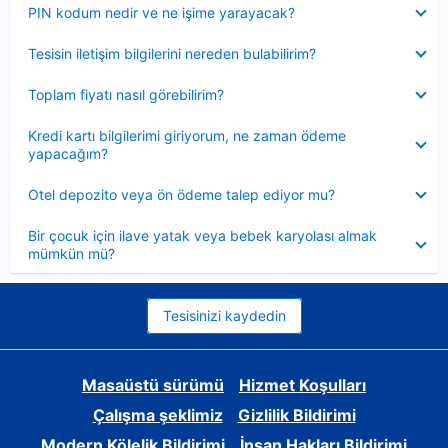
Daraltılmış
PIN kodum nedir ve ne işime yarayacak?
Daraltılmış
Tesisin iletişim bilgilerini nereden bulabilirim?
Daraltılmış
Toplam fiyatı nasıl görebilirim?
Daraltılmış
Kredi kartı bilgilerimi giriyorum, ne zaman ödeme
yapacağım?
Daraltılmış
Otel depozito veya ön ödeme talep ediyor mu?
Daraltılmış
Bir çocuk için ilave yatak veya bebek karyolası almak
mümkün mü?
Tesisinizi kaydedin
Masaüstü sürümü
Hizmet Koşulları
Çalışma şeklimiz
Gizlilik Bildirimi
Modern Kölelik Bildirimi
İnsan Hakları Bildirimi