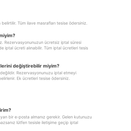
 belirtilir. Tüm ilave masrafları tesise ödersiniz.
miyim?
iz. Rezervasyonunuzun ücretsiz iptal süresi
al ücreti alınabilir. Tüm iptal ücretleri tesis
erini değiştirebilir miyim?
 değildir. Rezervasyonunuzu iptal etmeyi
lirlenir. Ek ücretleri tesise ödersiniz.
irim?
ayan bir e-posta almanız gerekir. Gelen kutunuzu
zsanız lütfen tesisle iletişime geçip iptal