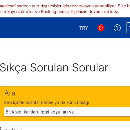
 maalesef sadece yurt dışı tesisler için rezervasyon yapabiliyor. Siz
 dolayı özür diler ve Booking.com'la ilişkinizin devamını dileriz.
TRY
Reze
Para birimi seçimi yap.
Dil seçimi yap.
Sıkça Sorulan Sorular
Ara
SSS içinde anahtar kelime ya da konu başlığı