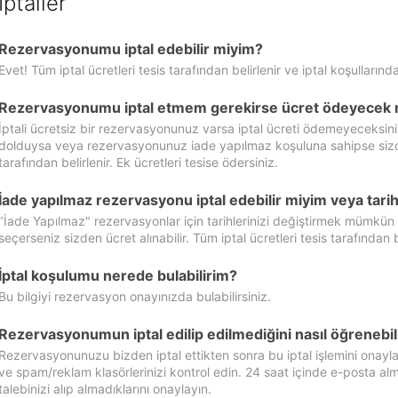
İptaller
Rezervasyonumu iptal edebilir miyim?
Evet! Tüm iptal ücretleri tesis tarafından belirlenir ve iptal koşullarında
Rezervasyonumu iptal etmem gerekirse ücret ödeyecek 
İptali ücretsiz bir rezervasyonunuz varsa iptal ücreti ödemeyeceksin
dolduysa veya rezervasyonunuz iade yapılmaz koşuluna sahipse sizde ipt
tarafından belirlenir. Ek ücretleri tesise ödersiniz.
İade yapılmaz rezervasyonu iptal edebilir miyim veya tarihl
"İade Yapılmaz" rezervasyonlar için tarihlerinizi değiştirmek mümkün
seçerseniz sizden ücret alınabilir. Tüm iptal ücretleri tesis tarafından be
İptal koşulumu nerede bulabilirim?
Bu bilgiyi rezervasyon onayınızda bulabilirsiniz.
Rezervasyonumun iptal edilip edilmediğini nasıl öğrenebil
Rezervasyonunuzu bizden iptal ettikten sonra bu iptal işlemini onayl
ve spam/reklam klasörlerinizi kontrol edin. 24 saat içinde e-posta alma
talebinizi alıp almadıklarını onaylayın.