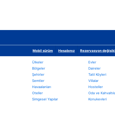
Mobil sürüm
Hesabınız
Rezervasyon değişikli
Ülkeler
Evler
Bölgeler
Daireler
Şehirler
Tatil Köyleri
Semtler
Villalar
Havaalanları
Hosteller
Oteller
Oda ve Kahvaltıl
Simgesel Yapılar
Konukevleri