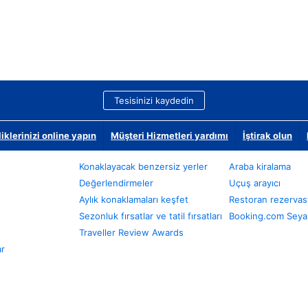
Tesisinizi kaydedin
klerinizi online yapın
Müşteri Hizmetleri yardımı
İştirak olun
Konaklayacak benzersiz yerler
Araba kiralama
Değerlendirmeler
Uçuş arayıcı
Aylık konaklamaları keşfet
Restoran rezervas
Sezonluk fırsatlar ve tatil fırsatları
Booking.com Seyah
Traveller Review Awards
ar