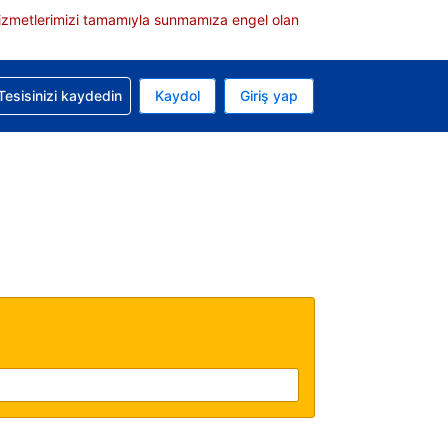
e hizmetlerimizi tamamıyla sunmamıza engel olan
rvasyonunuzla ilgili yardım alın
Tesisinizi kaydedin
Kaydol
Giriş yap
 Mevcut para biriminiz Türk lirası
 Mevcut diliniz Türkçe