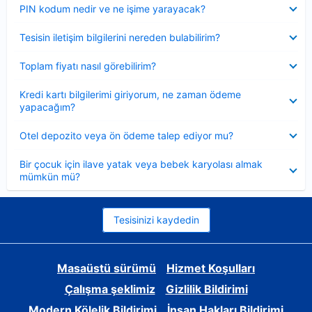
Daraltılmış
PIN kodum nedir ve ne işime yarayacak?
Daraltılmış
Tesisin iletişim bilgilerini nereden bulabilirim?
Daraltılmış
Toplam fiyatı nasıl görebilirim?
Daraltılmış
Kredi kartı bilgilerimi giriyorum, ne zaman ödeme
yapacağım?
Daraltılmış
Otel depozito veya ön ödeme talep ediyor mu?
Daraltılmış
Bir çocuk için ilave yatak veya bebek karyolası almak
mümkün mü?
Tesisinizi kaydedin
Masaüstü sürümü
Hizmet Koşulları
Çalışma şeklimiz
Gizlilik Bildirimi
Modern Kölelik Bildirimi
İnsan Hakları Bildirimi